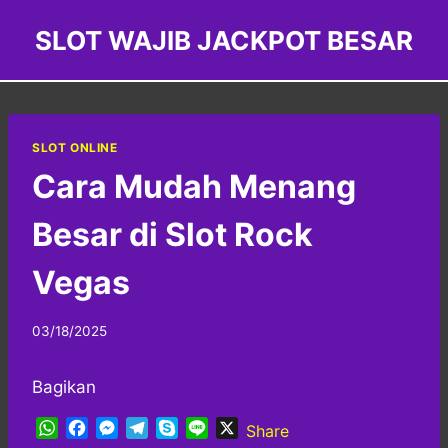
Skip
SLOT WAJIB JACKPOT BESAR
to
content
SLOT ONLINE
Cara Mudah Menang
Besar di Slot Rock
Vegas
03/18/2025
Bagikan
W
F
M
T
S
L
X
Share