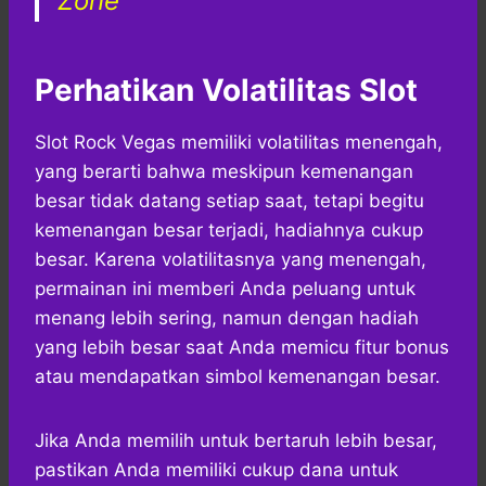
Zone
Perhatikan Volatilitas Slot
Slot Rock Vegas memiliki volatilitas menengah,
yang berarti bahwa meskipun kemenangan
besar tidak datang setiap saat, tetapi begitu
kemenangan besar terjadi, hadiahnya cukup
besar. Karena volatilitasnya yang menengah,
permainan ini memberi Anda peluang untuk
menang lebih sering, namun dengan hadiah
yang lebih besar saat Anda memicu fitur bonus
atau mendapatkan simbol kemenangan besar.
Jika Anda memilih untuk bertaruh lebih besar,
pastikan Anda memiliki cukup dana untuk