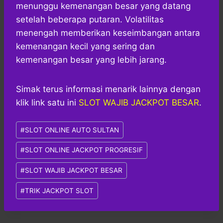
menunggu kemenangan besar yang datang
setelah beberapa putaran. Volatilitas
menengah memberikan keseimbangan antara
kemenangan kecil yang sering dan
kemenangan besar yang lebih jarang.
Simak terus informasi menarik lainnya dengan
klik link satu ini
SLOT WAJIB JACKPOT BESAR
.
Post
#
SLOT ONLINE AUTO SULTAN
Tags:
#
SLOT ONLINE JACKPOT PROGRESIF
#
SLOT WAJIB JACKPOT BESAR
#
TRIK JACKPOT SLOT