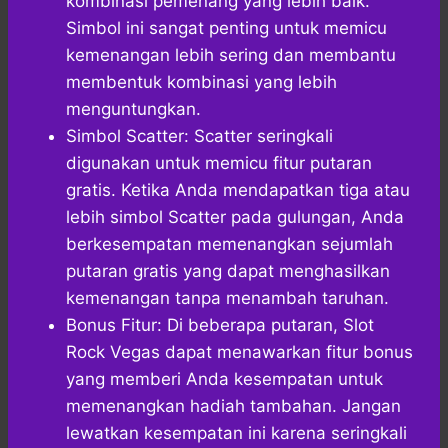
kombinasi pemenang yang lebih baik.
Simbol ini sangat penting untuk memicu
kemenangan lebih sering dan membantu
membentuk kombinasi yang lebih
menguntungkan.
Simbol Scatter: Scatter seringkali
digunakan untuk memicu fitur putaran
gratis. Ketika Anda mendapatkan tiga atau
lebih simbol Scatter pada gulungan, Anda
berkesempatan memenangkan sejumlah
putaran gratis yang dapat menghasilkan
kemenangan tanpa menambah taruhan.
Bonus Fitur: Di beberapa putaran, Slot
Rock Vegas dapat menawarkan fitur bonus
yang memberi Anda kesempatan untuk
memenangkan hadiah tambahan. Jangan
lewatkan kesempatan ini karena seringkali