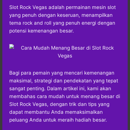
h
a
e
e
k
i
a
c
s
l
y
n
Slot Rock Vegas adalah permainan mesin slot
t
e
s
e
p
e
yang penuh dengan keseruan, menampilkan
s
b
e
g
e
tema rock and roll yang penuh energi dengan
A
o
n
r
potensi kemenangan besar.
p
o
g
a
p
k
e
m
r
Bagi para pemain yang mencari kemenangan
maksimal, strategi dan pendekatan yang tepat
sangat penting. Dalam artikel ini, kami akan
membahas cara mudah untuk menang besar di
Slot Rock Vegas, dengan trik dan tips yang
dapat membantu Anda memaksimalkan
peluang Anda untuk meraih hadiah besar.