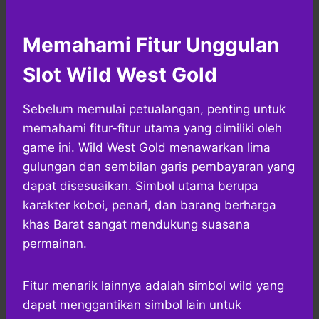
Memahami Fitur Unggulan
Slot Wild West Gold
Sebelum memulai petualangan, penting untuk
memahami fitur-fitur utama yang dimiliki oleh
game ini. Wild West Gold menawarkan lima
gulungan dan sembilan garis pembayaran yang
dapat disesuaikan. Simbol utama berupa
karakter koboi, penari, dan barang berharga
khas Barat sangat mendukung suasana
permainan.
Fitur menarik lainnya adalah simbol wild yang
dapat menggantikan simbol lain untuk