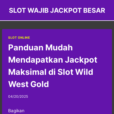
Skip
SLOT WAJIB JACKPOT BESAR
to
content
SLOT ONLINE
Panduan Mudah
Mendapatkan Jackpot
Maksimal di Slot Wild
West Gold
04/20/2025
Bagikan