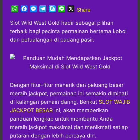
W
F
M
T
S
L
X
Share
h
a
e
e
k
i
a
c
s
l
y
n
Slot Wild West Gold hadir sebagai pilihan
t
e
s
e
p
e
terbaik bagi pecinta permainan bertema koboi
s
b
e
g
e
dan petualangan di padang pasir.
A
o
n
r
p
o
g
a
p
k
e
m
r
Dengan fitur-fitur menarik dan peluang besar
meraih jackpot, permainan ini semakin diminati
di kalangan pemain daring. Berikut
SLOT WAJIB
JACKPOT BESAR
ini, akan memberikan
panduan lengkap untuk membantu Anda
meraih jackpot maksimal dan menikmati setiap
putaran dengan lebih percaya diri.