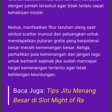
dengan jumlah tersebut agar tidak terlalu cepat
kehabisan modal.
Kedua, manfaatkan fitur taruhan ulang saat
simbol scatter muncul dan peluangkan untuk
mendapatkan putaran gratis yang berpotensi
besar meraih kemenangan besar. Ketiga,
perhatikan pola kemenangan dan jangan ragu
untuk berhenti sejenak jika sudah mencapai
target kemenangan tertentu agar tidak
kehilangan keuntungan.
Baca Juga:
Tips Jitu Menang
Besar di Slot Might of Ra