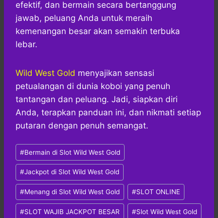
efektif, dan bermain secara bertanggung
jawab, peluang Anda untuk meraih
kemenangan besar akan semakin terbuka
lebar.
Wild West Gold
menyajikan sensasi
petualangan di dunia koboi yang penuh
tantangan dan peluang. Jadi, siapkan diri
Anda, terapkan panduan ini, dan nikmati setiap
putaran dengan penuh semangat.
Post
#
Bermain di Slot Wild West Gold
Tags:
#
Jackpot di Slot Wild West Gold
#
Menang di Slot Wild West Gold
#
SLOT ONLINE
#
SLOT WAJIB JACKPOT BESAR
#
Slot Wild West Gold