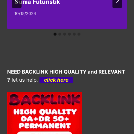
Dunia Futuristik
10/15/2024
NEED BACKLINK HIGH QUALITY and RELEVANT
?
let us help.
click here