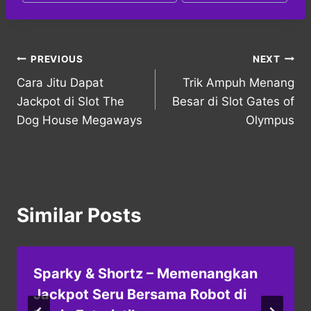
Post
PREVIOUS
NEXT
Cara Jitu Dapat
Trik Ampuh Menang
navigation
Jackpot di Slot The
Besar di Slot Gates of
Dog House Megaways
Olympus
Similar Posts
Sparky & Shortz – Memenangkan
Jackpot Seru Bersama Robot di