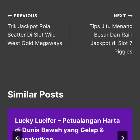
Post
PREVIOUS
NEXT
Trik Jackpot Pola
Tips Jitu Menang
navigation
Scatter Di Slot Wild
Besar Dan Raih
West Gold Megaways
Jackpot di Slot 7
Piggies
Similar Posts
Lucky Lucifer – Petualangan Harta
di Dunia Bawah yang Gelap &
Menakutkan