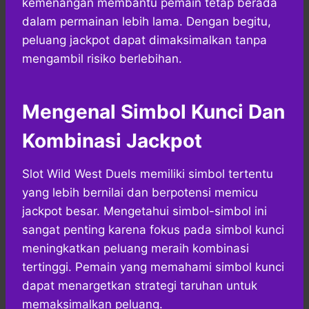
kemenangan membantu pemain tetap berada
dalam permainan lebih lama. Dengan begitu,
peluang jackpot dapat dimaksimalkan tanpa
mengambil risiko berlebihan.
Mengenal Simbol Kunci Dan
Kombinasi Jackpot
Slot Wild West Duels memiliki simbol tertentu
yang lebih bernilai dan berpotensi memicu
jackpot besar. Mengetahui simbol-simbol ini
sangat penting karena fokus pada simbol kunci
meningkatkan peluang meraih kombinasi
tertinggi. Pemain yang memahami simbol kunci
dapat menargetkan strategi taruhan untuk
memaksimalkan peluang.