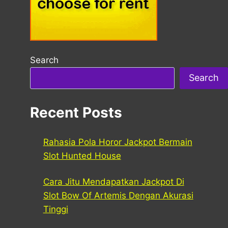
Search
Search
Recent Posts
Rahasia Pola Horor Jackpot Bermain
Slot Hunted House
Cara Jitu Mendapatkan Jackpot Di
Slot Bow Of Artemis Dengan Akurasi
Tinggi