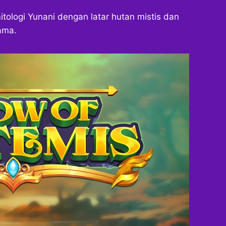
ologi Yunani dengan latar hutan mistis dan
ama.