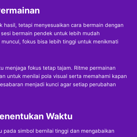
Permainan
hasil, tetapi menyesuaikan cara bermain dengan
 sesi bermain pendek untuk lebih mudah
muncul, fokus bisa lebih tinggi untuk menikmati
tu menjaga fokus tetap tajam. Ritme permainan
n untuk menilai pola visual serta memahami kapan
 Kesabaran menjadi kunci agar setiap perubahan
enentukan Waktu
u pada simbol bernilai tinggi dan mengabaikan