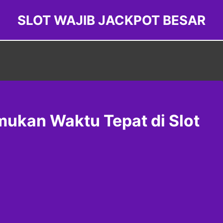
SLOT WAJIB JACKPOT BESAR
mukan Waktu Tepat di Slot