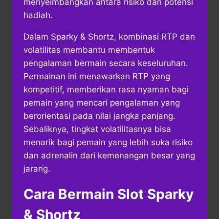
menyeimbangkan antara risiko dan potensi
hadiah.
Dalam Sparky & Shortz, kombinasi RTP dan
volatilitas membantu membentuk
pengalaman bermain secara keseluruhan.
Permainan ini menawarkan RTP yang
kompetitif, memberikan rasa nyaman bagi
pemain yang mencari pengalaman yang
berorientasi pada nilai jangka panjang.
Sebaliknya, tingkat volatilitasnya bisa
menarik bagi pemain yang lebih suka risiko
dan adrenalin dari kemenangan besar yang
jarang.
Cara Bermain Slot Sparky
& Shortz