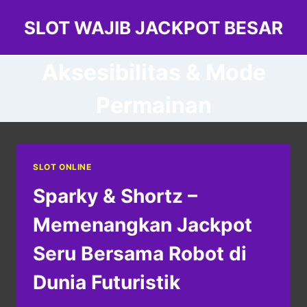
Skip
SLOT WAJIB JACKPOT BESAR
to
content
Aksesibilitas & Mode
Permainan
SLOT ONLINE
Sparky & Shortz –
Memenangkan Jackpot
Seru Bersama Robot di
Dunia Futuristik