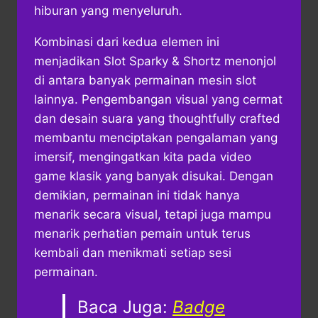
hiburan yang menyeluruh.
Kombinasi dari kedua elemen ini
menjadikan Slot Sparky & Shortz menonjol
di antara banyak permainan mesin slot
lainnya. Pengembangan visual yang cermat
dan desain suara yang thoughtfully crafted
membantu menciptakan pengalaman yang
imersif, mengingatkan kita pada video
game klasik yang banyak disukai. Dengan
demikian, permainan ini tidak hanya
menarik secara visual, tetapi juga mampu
menarik perhatian pemain untuk terus
kembali dan menikmati setiap sesi
permainan.
Baca Juga:
Badge