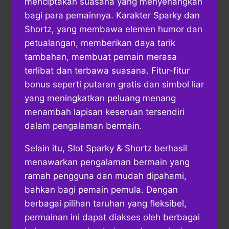
menciptakan suasana yang menyenangkan
bagi para pemainnya. Karakter Sparky dan
Shortz, yang membawa elemen humor dan
petualangan, memberikan daya tarik
tambahan, membuat pemain merasa
terlibat dan terbawa suasana. Fitur-fitur
bonus seperti putaran gratis dan simbol liar
yang meningkatkan peluang menang
menambah lapisan keseruan tersendiri
dalam pengalaman bermain.
Selain itu, Slot Sparky & Shortz berhasil
menawarkan pengalaman bermain yang
ramah pengguna dan mudah dipahami,
bahkan bagi pemain pemula. Dengan
berbagai pilihan taruhan yang fleksibel,
permainan ini dapat diakses oleh berbagai