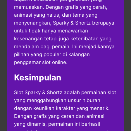
memuaskan. Dengan grafis yang cerah,
animasi yang halus, dan tema yang
menyenangkan, Sparky & Shortz berupaya
untuk tidak hanya menawarkan
kesenangan tetapi juga keterlibatan yang
mendalam bagi pemain. Ini menjadikannya
pilihan yang populer di kalangan
penggemar slot online.
Kesimpulan
Slot Sparky & Shortz adalah permainan slot
yang menggabungkan unsur hiburan
dengan keunikan karakter yang menarik.
Dengan grafis yang cerah dan animasi
yang dinamis, permainan ini berhasil