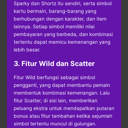
Sparky dan Shortz itu sendiri, serta simbol
kartu bermain, barang-barang yang
berhubungan dengan karakter, dan item
lainnya. Setiap simbol memiliki nilai
pembayaran yang berbeda, dan kombinasi
tertentu dapat memicu kemenangan yang
lebih besar.
3. Fitur Wild dan Scatter
Fitur Wild berfungsi sebagai simbol
pengganti, yang dapat membantu pemain
membentuk kombinasi kemenangan. Lalu
fitur Scatter, di sisi lain, memberikan
peluang ekstra untuk mendapatkan putaran
bonus atau fitur tambahan ketika sejumlah
simbol tertentu muncul di gulungan.