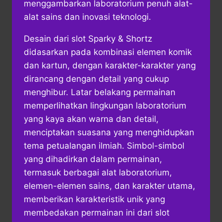
menggambarkan laboratorium penuh alat-
alat sains dan inovasi teknologi.
Desain dari slot Sparky & Shortz
didasarkan pada kombinasi elemen komik
dan kartun, dengan karakter-karakter yang
dirancang dengan detail yang cukup
menghibur. Latar belakang permainan
memperlihatkan lingkungan laboratorium
yang kaya akan warna dan detail,
menciptakan suasana yang menghidupkan
tema petualangan ilmiah. Simbol-simbol
yang dihadirkan dalam permainan,
termasuk berbagai alat laboratorium,
elemen-elemen sains, dan karakter utama,
memberikan karakteristik unik yang
membedakan permainan ini dari slot