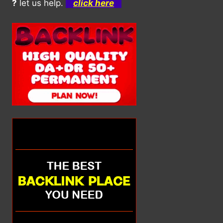
?
let us help.
click here