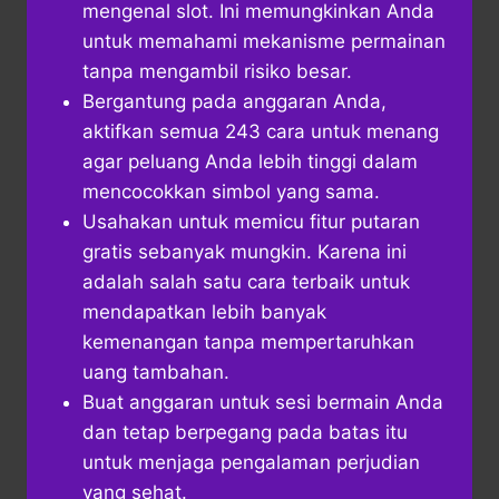
mengenal slot. Ini memungkinkan Anda
untuk memahami mekanisme permainan
tanpa mengambil risiko besar.
Bergantung pada anggaran Anda,
aktifkan semua 243 cara untuk menang
agar peluang Anda lebih tinggi dalam
mencocokkan simbol yang sama.
Usahakan untuk memicu fitur putaran
gratis sebanyak mungkin. Karena ini
adalah salah satu cara terbaik untuk
mendapatkan lebih banyak
kemenangan tanpa mempertaruhkan
uang tambahan.
Buat anggaran untuk sesi bermain Anda
dan tetap berpegang pada batas itu
untuk menjaga pengalaman perjudian
yang sehat.