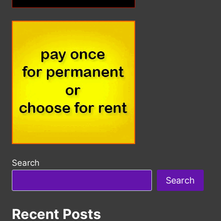
Search
Search
Recent Posts