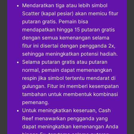
Mendaratkan tiga atau lebih simbol
Scatter (kapal pesiar) akan memicu fitur
putaran gratis. Pemain bisa
mendapatkan hingga 15 putaran gratis
dengan semua kemenangan selama
fitur ini disertai dengan pengganda 2x,
sehingga meningkatkan potensi hadiah.
Selama putaran gratis atau putaran
normal, pemain dapat memenangkan
respin jika simbol tertentu mendarat di
gulungan. Fitur ini memberi kesempatan
tambahan untuk membentuk kombinasi
pemenang.
Untuk meningkatkan keseruan, Cash
Reef menawarkan pengganda yang
dapat meningkatkan kemenangan Anda