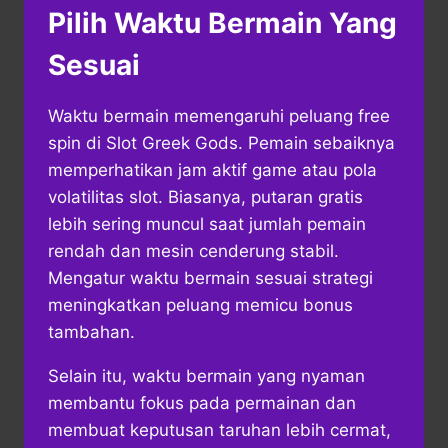
Pilih Waktu Bermain Yang
Sesuai
Waktu bermain memengaruhi peluang free
spin di Slot Greek Gods. Pemain sebaiknya
memperhatikan jam aktif game atau pola
volatilitas slot. Biasanya, putaran gratis
lebih sering muncul saat jumlah pemain
rendah dan mesin cenderung stabil.
Mengatur waktu bermain sesuai strategi
meningkatkan peluang memicu bonus
tambahan.
Selain itu, waktu bermain yang nyaman
membantu fokus pada permainan dan
membuat keputusan taruhan lebih cermat,