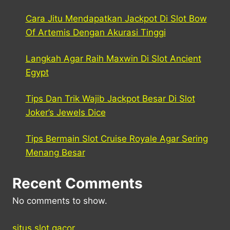
Cara Jitu Mendapatkan Jackpot Di Slot Bow
Of Artemis Dengan Akurasi Tinggi
Langkah Agar Raih Maxwin Di Slot Ancient
Egypt
Tips Dan Trik Wajib Jackpot Besar Di Slot
Joker’s Jewels Dice
Tips Bermain Slot Cruise Royale Agar Sering
Menang Besar
Recent Comments
No comments to show.
situs slot gacor