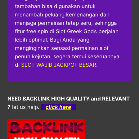
tambahan bisa digunakan untuk
menambah peluang kemenangan dan
menjaga permainan tetap seru, sehingga
fitur free spin di Slot Greek Gods berjalan
lebih optimal. Bagi Anda yang
menginginkan sensasi permainan slot
penuh kejutan, segera temui keseruannya
di
SLOT WAJIB JACKPOT BESAR
.
NEED BACKLINK HIGH QUALITY and RELEVANT
?
let us help.
click here