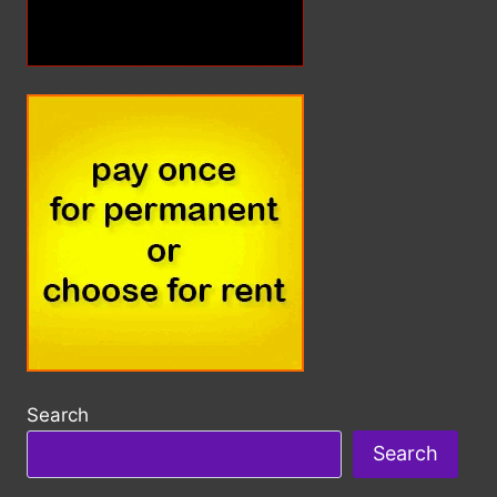
Search
Search