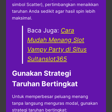
simbol Scatter), pertimbangkan menaikkan
taruhan Anda sedikit agar hasil spin lebih
maksimal.
Baca Juga:
Cara
Mudah Menang Slot
Vampy Party di Situs
Sultanslot365
Gunakan Strategi
Taruhan Bertingkat
Untuk memperbesar peluang menang
tanpa langsung menguras modal, gunakan
strategi taruhan bertingkat: