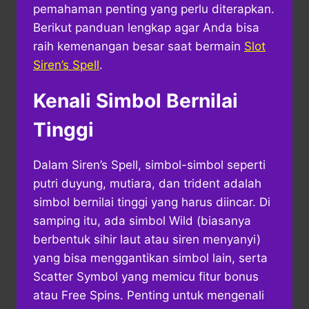
pemahaman penting yang perlu diterapkan.
Berikut panduan lengkap agar Anda bisa
raih kemenangan besar saat bermain
Slot
Siren’s Spell
.
Kenali Simbol Bernilai
Tinggi
Dalam Siren’s Spell, simbol-simbol seperti
putri duyung, mutiara, dan trident adalah
simbol bernilai tinggi yang harus diincar. Di
samping itu, ada simbol Wild (biasanya
berbentuk sihir laut atau siren menyanyi)
yang bisa menggantikan simbol lain, serta
Scatter Symbol yang memicu fitur bonus
atau Free Spins. Penting untuk mengenali