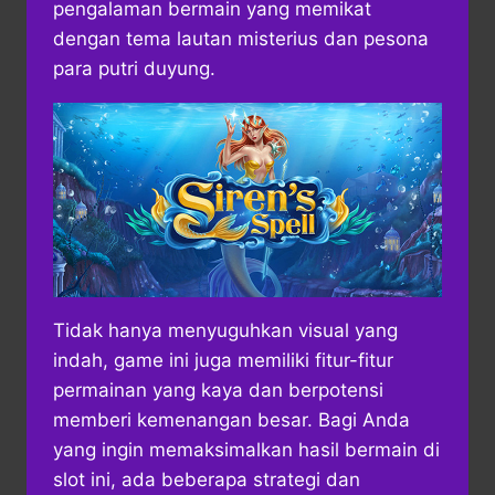
pengalaman bermain yang memikat
dengan tema lautan misterius dan pesona
para putri duyung.
Tidak hanya menyuguhkan visual yang
indah, game ini juga memiliki fitur-fitur
permainan yang kaya dan berpotensi
memberi kemenangan besar. Bagi Anda
yang ingin memaksimalkan hasil bermain di
slot ini, ada beberapa strategi dan