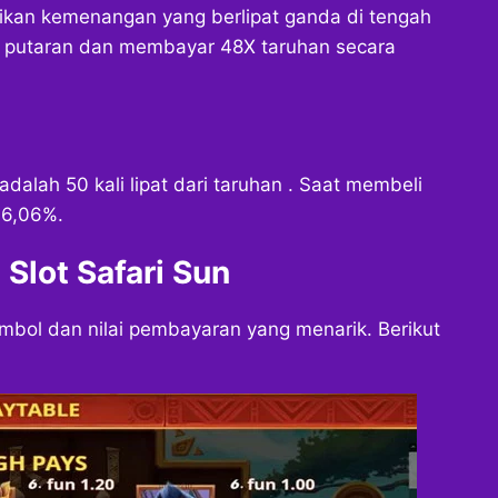
sikan kemenangan yang berlipat ganda di tengah
170 putaran dan membayar 48X taruhan secara
adalah 50 kali lipat dari taruhan . Saat membeli
 96,06%.
Slot Safari Sun
mbol dan nilai pembayaran yang menarik. Berikut