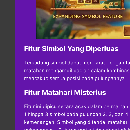
Fitur Simbol Yang Diperluas
Terkadang simbol dapat mendarat dengan tan
matahari mengambil bagian dalam kombinasi
mencakup semua posisi pada gulungannya.
Fitur Matahari Misterius
Fitur ini dipicu secara acak dalam permaina
1 hingga 3 simbol pada gulungan 2, 3, dan 
kemenangan. Simbol yang ditandai matahari
gulungannya . Putaran gratis tidak dapat diakt