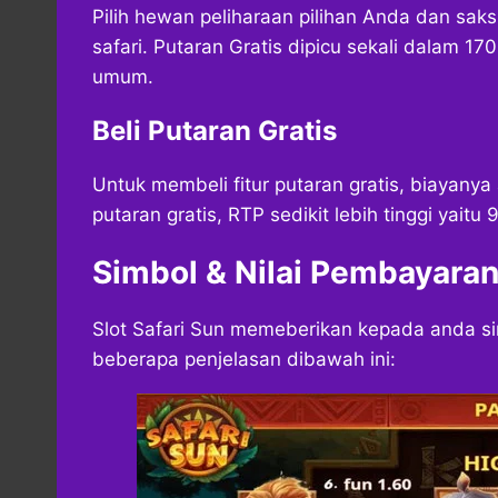
Pilih hewan peliharaan pilihan Anda dan sak
safari. Putaran Gratis dipicu sekali dalam 
umum.
Beli Putaran Gratis
Untuk membeli fitur putaran gratis, biayanya 
putaran gratis, RTP sedikit lebih tinggi yaitu
Simbol & Nilai Pembayaran 
Slot Safari Sun memeberikan kepada anda si
beberapa penjelasan dibawah ini: