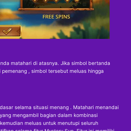
da matahari di atasnya. Jika simbol bertanda
 pemenang , simbol tersebut meluas hingga
n dasar selama situasi menang . Matahari menandai
4 yang mengambil bagian dalam kombinasi
 kemudian meluas untuk menutupi seluruh
ifkan selama fitur Mystery Sun. Fitur ini memiliki