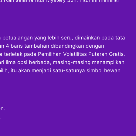
petualangan yang lebih seru, dimainkan pada tata
an 4 baris tambahan dibandingkan dengan
erletak pada Pemilihan Volatilitas Putaran Gratis.
dari lima opsi berbeda, masing-masing menampilkan
lih, itu akan menjadi satu-satunya simbol hewan
n.
.
.