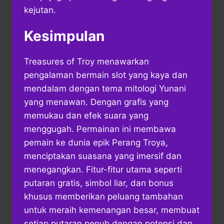
kejutan.
Kesimpulan
Treasures of Troy menawarkan
pengalaman bermain slot yang kaya dan
mendalam dengan tema mitologi Yunani
yang menawan. Dengan grafis yang
memukau dan efek suara yang
menggugah. Permainan ini membawa
pemain ke dunia epik Perang Troya,
menciptakan suasana yang imersif dan
menegangkan. Fitur-fitur utama seperti
putaran gratis, simbol liar, dan bonus
khusus memberikan peluang tambahan
untuk meraih kemenangan besar, membuat
setiap putaran penuh dengan potensi dan