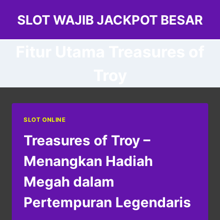
Skip
SLOT WAJIB JACKPOT BESAR
to
content
Fitur Utama Treasures of
Troy
SLOT ONLINE
Treasures of Troy –
Menangkan Hadiah
Megah dalam
Pertempuran Legendaris