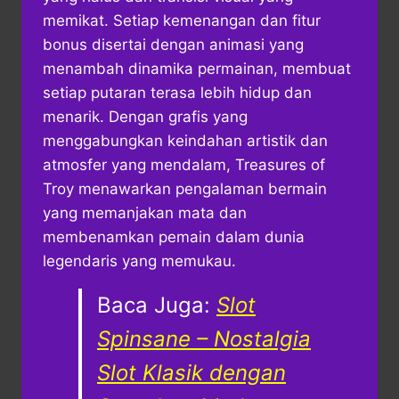
memikat. Setiap kemenangan dan fitur
bonus disertai dengan animasi yang
menambah dinamika permainan, membuat
setiap putaran terasa lebih hidup dan
menarik. Dengan grafis yang
menggabungkan keindahan artistik dan
atmosfer yang mendalam, Treasures of
Troy menawarkan pengalaman bermain
yang memanjakan mata dan
membenamkan pemain dalam dunia
legendaris yang memukau.
Baca Juga:
Slot
Spinsane – Nostalgia
Slot Klasik dengan