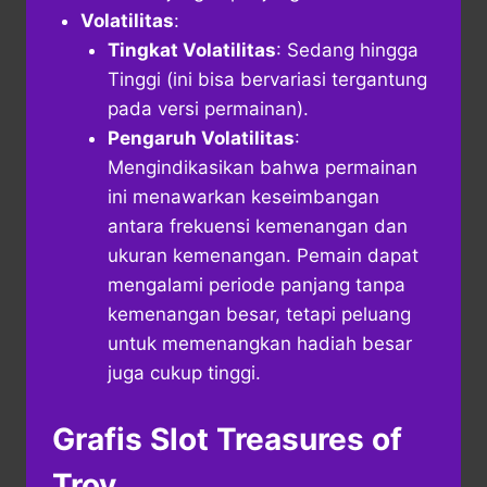
Volatilitas
:
Tingkat Volatilitas
: Sedang hingga
Tinggi (ini bisa bervariasi tergantung
pada versi permainan).
Pengaruh Volatilitas
:
Mengindikasikan bahwa permainan
ini menawarkan keseimbangan
antara frekuensi kemenangan dan
ukuran kemenangan. Pemain dapat
mengalami periode panjang tanpa
kemenangan besar, tetapi peluang
untuk memenangkan hadiah besar
juga cukup tinggi.
Grafis Slot Treasures of
Troy