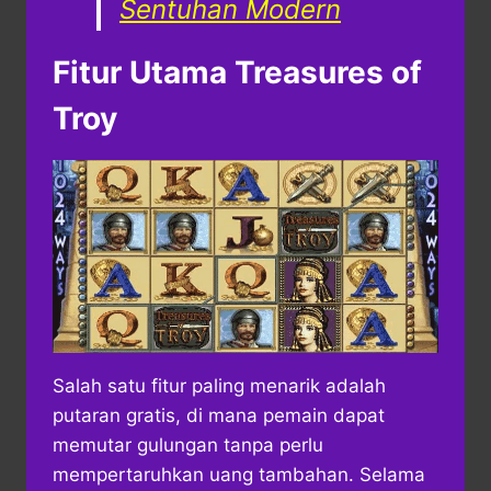
Sentuhan Modern
Fitur Utama Treasures of
Troy
Salah satu fitur paling menarik adalah
putaran gratis, di mana pemain dapat
memutar gulungan tanpa perlu
mempertaruhkan uang tambahan. Selama