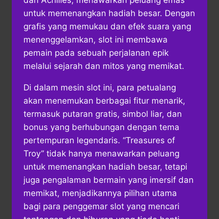
dan Achilles, menawarkan peluang emas
untuk memenangkan hadiah besar. Dengan
grafis yang memukau dan efek suara yang
menenggelamkan, slot ini membawa
pemain pada sebuah perjalanan epik
melalui sejarah dan mitos yang memikat.
Di dalam mesin slot ini, para petualang
akan menemukan berbagai fitur menarik,
termasuk putaran gratis, simbol liar, dan
bonus yang berhubungan dengan tema
pertempuran legendaris. “Treasures of
Troy” tidak hanya menawarkan peluang
untuk memenangkan hadiah besar, tetapi
juga pengalaman bermain yang imersif dan
memikat, menjadikannya pilihan utama
bagi para penggemar slot yang mencari