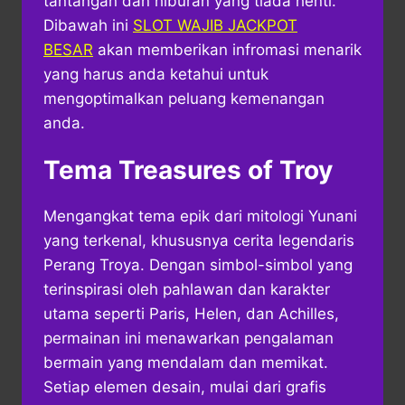
tantangan dan hiburan yang tiada henti.
Dibawah ini
SLOT WAJIB JACKPOT
BESAR
akan memberikan infromasi menarik
yang harus anda ketahui untuk
mengoptimalkan peluang kemenangan
anda.
Tema Treasures of Troy
Mengangkat tema epik dari mitologi Yunani
yang terkenal, khususnya cerita legendaris
Perang Troya. Dengan simbol-simbol yang
terinspirasi oleh pahlawan dan karakter
utama seperti Paris, Helen, dan Achilles,
permainan ini menawarkan pengalaman
bermain yang mendalam dan memikat.
Setiap elemen desain, mulai dari grafis