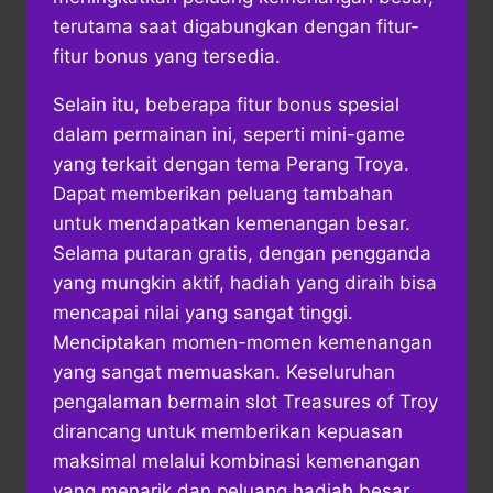
terutama saat digabungkan dengan fitur-
fitur bonus yang tersedia.
Selain itu, beberapa fitur bonus spesial
dalam permainan ini, seperti mini-game
yang terkait dengan tema Perang Troya.
Dapat memberikan peluang tambahan
untuk mendapatkan kemenangan besar.
Selama putaran gratis, dengan pengganda
yang mungkin aktif, hadiah yang diraih bisa
mencapai nilai yang sangat tinggi.
Menciptakan momen-momen kemenangan
yang sangat memuaskan. Keseluruhan
pengalaman bermain slot Treasures of Troy
dirancang untuk memberikan kepuasan
maksimal melalui kombinasi kemenangan
yang menarik dan peluang hadiah besar