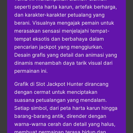
seperti peta harta karun, artefak berharga,
dan karakter-karakter petualang yang
berani. Visualnya mengajak pemain untuk
merasakan sensasi menjelajahi tempat-
tempat eksotis dan berbahaya dalam
pencarian jackpot yang menggiurkan.
Desain grafis yang detail dan animasi yang
dinamis menambah daya tarik visual dari
permainan ini.
Grafik di Slot Jackpot Hunter dirancang
dengan cermat untuk menciptakan
suasana petualangan yang mendalam.
Setiap simbol, dari peta harta karun hingga
barang-barang antik, dirender dengan
warna-warna cerah dan detail yang halus,
membuat permainan terasa hidup dan