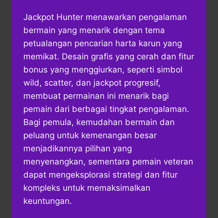
Jackpot Hunter menawarkan pengalaman
bermain yang menarik dengan tema
petualangan pencarian harta karun yang
memikat. Desain grafis yang cerah dan fitur
bonus yang menggiurkan, seperti simbol
wild, scatter, dan jackpot progresif,
membuat permainan ini menarik bagi
pemain dari berbagai tingkat pengalaman.
Bagi pemula, kemudahan bermain dan
peluang untuk kemenangan besar
menjadikannya pilihan yang
menyenangkan, sementara pemain veteran
dapat mengeksplorasi strategi dan fitur
kompleks untuk memaksimalkan
keuntungan.