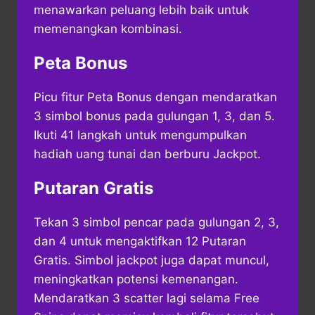
menawarkan peluang lebih baik untuk
memenangkan kombinasi.
Peta Bonus
Picu fitur Peta Bonus dengan mendaratkan
3 simbol bonus pada gulungan 1, 3, dan 5.
Ikuti 41 langkah untuk mengumpulkan
hadiah uang tunai dan berburu Jackpot.
Putaran Gratis
Tekan 3 simbol pencar pada gulungan 2, 3,
dan 4 untuk mengaktifkan 12 Putaran
Gratis. Simbol jackpot juga dapat muncul,
meningkatkan potensi kemenangan.
Mendaratkan 3 scatter lagi selama Free