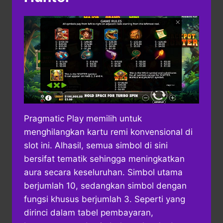
Pragmatic Play memilih untuk
menghilangkan kartu remi konvensional di
slot ini. Alhasil, semua simbol di sini
bersifat tematik sehingga meningkatkan
aura secara keseluruhan. Simbol utama
berjumlah 10, sedangkan simbol dengan
fungsi khusus berjumlah 3. Seperti yang
dirinci dalam tabel pembayaran,