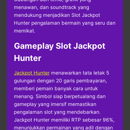
menawan, dan soundtrack yang
mendukung menjadikan Slot Jackpot
Hunter pengalaman bermain yang seru dan
memikat.
Gameplay Slot Jackpot
Hunter
Jackpot Hunter
menawarkan tata letak 5
gulungan dengan 20 garis pembayaran,
memberi pemain banyak cara untuk
menang. Simbol siap berpetualang dan
gameplay yang imersif memastikan
pengalaman slot yang mendebarkan.
Jackpot Hunter memiliki RTP sebesar 96%,
menunjukkan permainan yang adil dengan