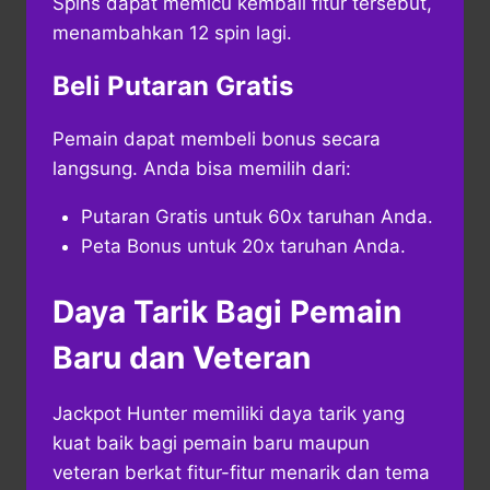
Spins dapat memicu kembali fitur tersebut,
menambahkan 12 spin lagi.
Beli Putaran Gratis
Pemain dapat membeli bonus secara
langsung. Anda bisa memilih dari:
Putaran Gratis untuk 60x taruhan Anda.
Peta Bonus untuk 20x taruhan Anda.
Daya Tarik Bagi Pemain
Baru dan Veteran
Jackpot Hunter memiliki daya tarik yang
kuat baik bagi pemain baru maupun
veteran berkat fitur-fitur menarik dan tema