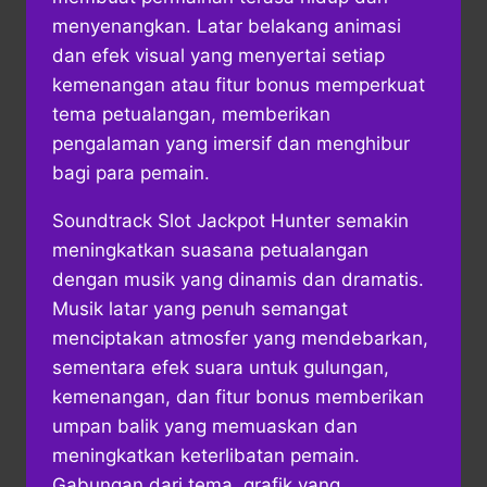
menyenangkan. Latar belakang animasi
dan efek visual yang menyertai setiap
kemenangan atau fitur bonus memperkuat
tema petualangan, memberikan
pengalaman yang imersif dan menghibur
bagi para pemain.
Soundtrack Slot Jackpot Hunter semakin
meningkatkan suasana petualangan
dengan musik yang dinamis dan dramatis.
Musik latar yang penuh semangat
menciptakan atmosfer yang mendebarkan,
sementara efek suara untuk gulungan,
kemenangan, dan fitur bonus memberikan
umpan balik yang memuaskan dan
meningkatkan keterlibatan pemain.
Gabungan dari tema, grafik yang