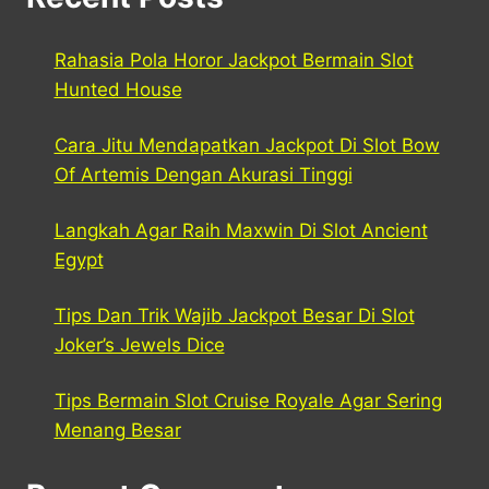
Rahasia Pola Horor Jackpot Bermain Slot
Hunted House
Cara Jitu Mendapatkan Jackpot Di Slot Bow
Of Artemis Dengan Akurasi Tinggi
Langkah Agar Raih Maxwin Di Slot Ancient
Egypt
Tips Dan Trik Wajib Jackpot Besar Di Slot
Joker’s Jewels Dice
Tips Bermain Slot Cruise Royale Agar Sering
Menang Besar