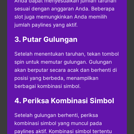
Anda dapat menyesuaikan jumlah taruhan
sesuai dengan anggaran Anda. Beberapa
slot juga memungkinkan Anda memilih
jumlah paylines yang aktif.
3. Putar Gulungan
Setelah menentukan taruhan, tekan tombol
spin untuk memutar gulungan. Gulungan
akan berputar secara acak dan berhenti di
posisi yang berbeda, menampilkan
berbagai kombinasi simbol.
4. Periksa Kombinasi Simbol
Setelah gulungan berhenti, periksa
kombinasi simbol yang muncul pada
paylines aktif. Kombinasi simbol tertentu