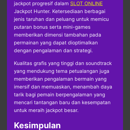
jackpot progresif dalam
SLOT ONLINE
Jackpot Hunter. Ketersediaan berbagai
jenis taruhan dan peluang untuk memicu
putaran bonus serta mini-games
memberikan dimensi tambahan pada
permainan yang dapat dioptimalkan
dengan pengalaman dan strategi.
Kualitas grafis yang tinggi dan soundtrack
yang mendukung tema petualangan juga
memberikan pengalaman bermain yang
imersif dan memuaskan, menambah daya
tarik bagi pemain berpengalaman yang
mencari tantangan baru dan kesempatan
untuk meraih jackpot besar.
Kesimpulan