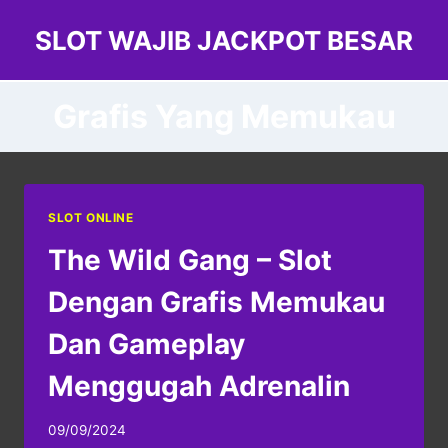
Skip
SLOT WAJIB JACKPOT BESAR
to
content
Grafis Yang Memukau
SLOT ONLINE
The Wild Gang – Slot
Dengan Grafis Memukau
Dan Gameplay
Menggugah Adrenalin
09/09/2024