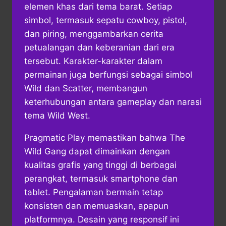
elemen khas dari tema barat. Setiap
simbol, termasuk sepatu cowboy, pistol,
dan piring, menggambarkan cerita
petualangan dan keberanian dari era
tersebut. Karakter-karakter dalam
permainan juga berfungsi sebagai simbol
Wild dan Scatter, membangun
keterhubungan antara gameplay dan narasi
tema Wild West.
Pragmatic Play memastikan bahwa The
Wild Gang dapat dimainkan dengan
kualitas grafis yang tinggi di berbagai
perangkat, termasuk smartphone dan
tablet. Pengalaman bermain tetap
konsisten dan memuaskan, apapun
platformnya. Desain yang responsif ini