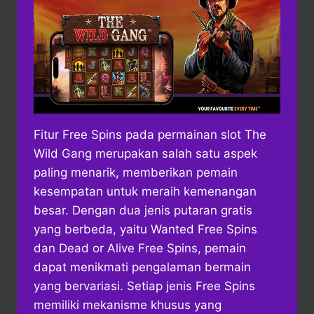
Fitur Free Spins pada permainan slot The
Wild Gang merupakan salah satu aspek
paling menarik, memberikan pemain
kesempatan untuk meraih kemenangan
besar. Dengan dua jenis putaran gratis
yang berbeda, yaitu Wanted Free Spins
dan Dead or Alive Free Spins, pemain
dapat menikmati pengalaman bermain
yang bervariasi. Setiap jenis Free Spins
memiliki mekanisme khusus yang