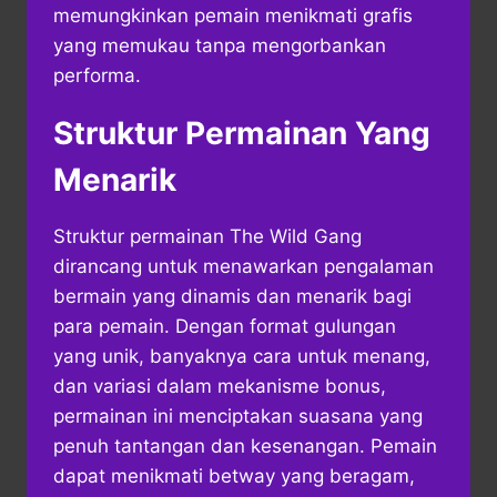
memungkinkan pemain menikmati grafis
yang memukau tanpa mengorbankan
performa.
Struktur Permainan Yang
Menarik
Struktur permainan The Wild Gang
dirancang untuk menawarkan pengalaman
bermain yang dinamis dan menarik bagi
para pemain. Dengan format gulungan
yang unik, banyaknya cara untuk menang,
dan variasi dalam mekanisme bonus,
permainan ini menciptakan suasana yang
penuh tantangan dan kesenangan. Pemain
dapat menikmati betway yang beragam,