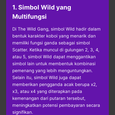
1. Simbol Wild yang
Multifungsi
Di The Wild Gang, simbol Wild hadir dalam
bentuk karakter koboi yang menarik dan
memiliki fungsi ganda sebagai simbol
Scatter. Ketika muncul di gulungan 2, 3, 4,
atau 5, simbol Wild dapat menggantikan
simbol lain untuk membentuk kombinasi
pemenang yang lebih menguntungkan.
Selain itu, simbol Wild juga dapat
memberikan pengganda acak berupa x2,
x3, atau x4 yang diterapkan pada
kemenangan dari putaran tersebut,
meningkatkan potensi pembayaran secara
signifikan.