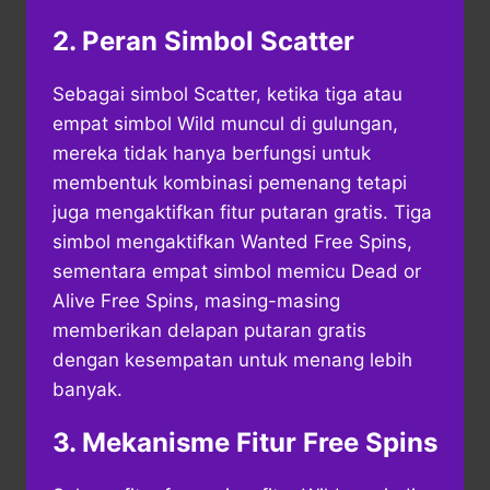
2. Peran Simbol Scatter
Sebagai simbol Scatter, ketika tiga atau
empat simbol Wild muncul di gulungan,
mereka tidak hanya berfungsi untuk
membentuk kombinasi pemenang tetapi
juga mengaktifkan fitur putaran gratis. Tiga
simbol mengaktifkan Wanted Free Spins,
sementara empat simbol memicu Dead or
Alive Free Spins, masing-masing
memberikan delapan putaran gratis
dengan kesempatan untuk menang lebih
banyak.
3. Mekanisme Fitur Free Spins