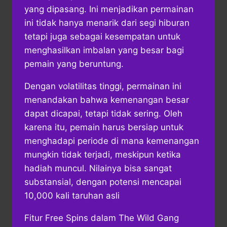
yang dipasang. Ini menjadikan permainan
ini tidak hanya menarik dari segi hiburan
tetapi juga sebagai kesempatan untuk
menghasilkan imbalan yang besar bagi
pemain yang beruntung.
Dengan volatilitas tinggi, permainan ini
menandakan bahwa kemenangan besar
dapat dicapai, tetapi tidak sering. Oleh
karena itu, pemain harus bersiap untuk
menghadapi periode di mana kemenangan
mungkin tidak terjadi, meskipun ketika
hadiah muncul. Nilainya bisa sangat
substansial, dengan potensi mencapai
10,000 kali taruhan asli
Fitur Free Spins dalam The Wild Gang