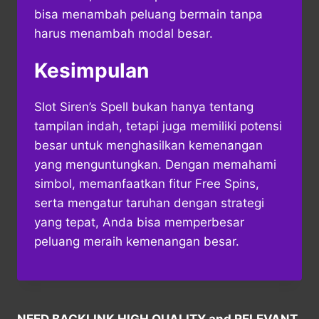
bisa menambah peluang bermain tanpa
harus menambah modal besar.
Kesimpulan
Slot Siren’s Spell bukan hanya tentang
tampilan indah, tetapi juga memiliki potensi
besar untuk menghasilkan kemenangan
yang menguntungkan. Dengan memahami
simbol, memanfaatkan fitur Free Spins,
serta mengatur taruhan dengan strategi
yang tepat, Anda bisa memperbesar
peluang meraih kemenangan besar.
NEED BACKLINK HIGH QUALITY and RELEVANT