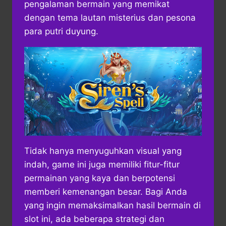
pengalaman bermain yang memikat
dengan tema lautan misterius dan pesona
para putri duyung.
Tidak hanya menyuguhkan visual yang
indah, game ini juga memiliki fitur-fitur
permainan yang kaya dan berpotensi
memberi kemenangan besar. Bagi Anda
yang ingin memaksimalkan hasil bermain di
slot ini, ada beberapa strategi dan