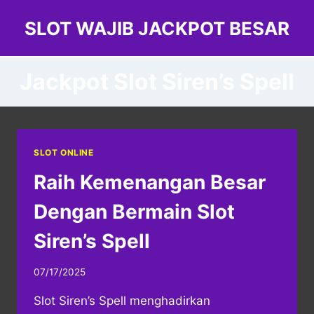
Skip
SLOT WAJIB JACKPOT BESAR
to
content
Jackpot Slot Siren’s Spell
SLOT ONLINE
Raih Kemenangan Besar
Dengan Bermain Slot
Siren’s Spell
07/17/2025
Slot Siren’s Spell menghadirkan