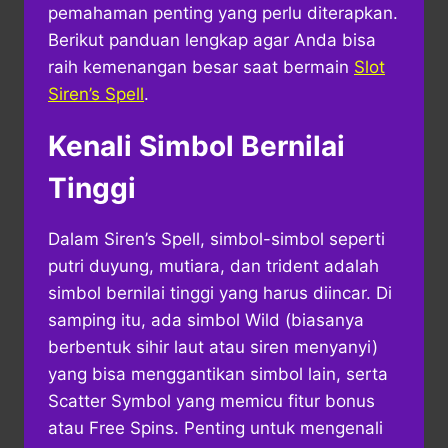
pemahaman penting yang perlu diterapkan.
Berikut panduan lengkap agar Anda bisa
raih kemenangan besar saat bermain
Slot
Siren’s Spell
.
Kenali Simbol Bernilai
Tinggi
Dalam Siren’s Spell, simbol-simbol seperti
putri duyung, mutiara, dan trident adalah
simbol bernilai tinggi yang harus diincar. Di
samping itu, ada simbol Wild (biasanya
berbentuk sihir laut atau siren menyanyi)
yang bisa menggantikan simbol lain, serta
Scatter Symbol yang memicu fitur bonus
atau Free Spins. Penting untuk mengenali