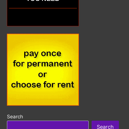
Search
Search