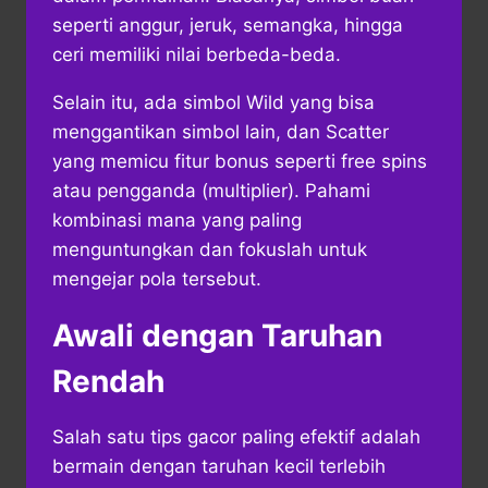
seperti anggur, jeruk, semangka, hingga
ceri memiliki nilai berbeda-beda.
Selain itu, ada simbol Wild yang bisa
menggantikan simbol lain, dan Scatter
yang memicu fitur bonus seperti free spins
atau pengganda (multiplier). Pahami
kombinasi mana yang paling
menguntungkan dan fokuslah untuk
mengejar pola tersebut.
Awali dengan Taruhan
Rendah
Salah satu tips gacor paling efektif adalah
bermain dengan taruhan kecil terlebih