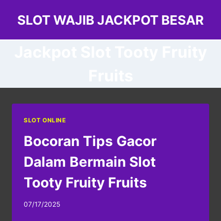
Skip
SLOT WAJIB JACKPOT BESAR
to
content
Jackpot Slot Tooty Fruity
Fruits
SLOT ONLINE
Bocoran Tips Gacor
Dalam Bermain Slot
Tooty Fruity Fruits
07/17/2025