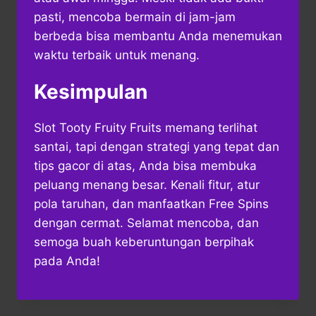
pasti, mencoba bermain di jam-jam
berbeda bisa membantu Anda menemukan
waktu terbaik untuk menang.
Kesimpulan
Slot Tooty Fruity Fruits memang terlihat
santai, tapi dengan strategi yang tepat dan
tips gacor di atas, Anda bisa membuka
peluang menang besar. Kenali fitur, atur
pola taruhan, dan manfaatkan Free Spins
dengan cermat. Selamat mencoba, dan
semoga buah keberuntungan berpihak
pada Anda!