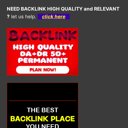
NEED BACKLINK HIGH QUALITY and RELEVANT
?
let us help.
click here