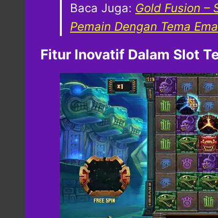
Baca Juga:
Gold Fusion –
Pemain Dengan Tema Ema
Fitur Inovatif Dalam Slot T