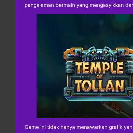
pengalaman bermain yang mengasyikkan dan
Game ini tidak hanya menawarkan grafik yan