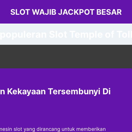
SLOT WAJIB JACKPOT BESAR
populeran Slot Temple of Tol
an Kekayaan Tersembunyi Di
esin slot yang dirancang untuk memberikan