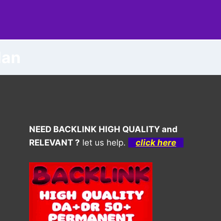
lan
NEED BACKLINK HIGH QUALITY and
RELEVANT ?
let us help.
click here