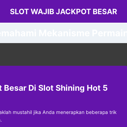
SLOT WAJIB JACKPOT BESAR
mahami Mekanisme Permai
 Besar Di Slot Shining Hot 5
idaklah mustahil jika Anda menerapkan beberapa trik
.