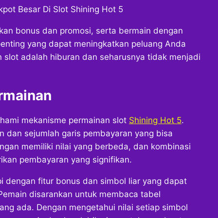
tkan bonus dan promosi, serta bermain dengan
 penting yang dapat meningkatkan peluang Anda
 slot adalah hiburan dan seharusnya tidak menjadi
rmainan
ahami mekanisme permainan slot
Shining Hot 5
.
an dan sejumlah garis pembayaran yang bisa
ungan memiliki nilai yang berbeda, dan kombinasi
rikan pembayaran yang signifikan.
api dengan fitur bonus dan simbol liar yang dapat
Pemain disarankan untuk membaca tabel
g ada. Dengan mengetahui nilai setiap simbol