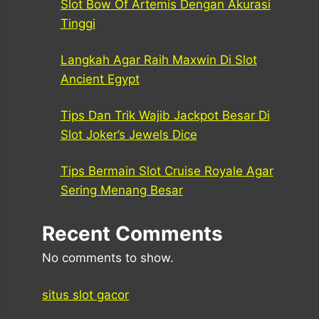
Slot Bow Of Artemis Dengan Akurasi
Tinggi
Langkah Agar Raih Maxwin Di Slot
Ancient Egypt
Tips Dan Trik Wajib Jackpot Besar Di
Slot Joker’s Jewels Dice
Tips Bermain Slot Cruise Royale Agar
Sering Menang Besar
Recent Comments
No comments to show.
situs slot gacor