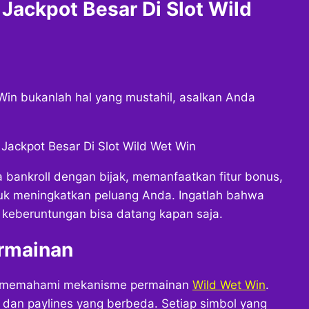
Jackpot Besar Di Slot Wild
Win bukanlah hal yang mustahil, asalkan Anda
ankroll dengan bijak, memanfaatkan fitur bonus,
tuk meningkatkan peluang Anda. Ingatlah bahwa
 keberuntungan bisa datang kapan saja.
rmainan
uk memahami mekanisme permainan
Wild Wet Win
.
n dan paylines yang berbeda. Setiap simbol yang