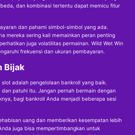
rbeda, dan kombinasi tertentu dapat memicu fitur
yaran dan pahami simbol-simbol yang ada.
rena mereka sering kali memainkan peran penting
erhatikan juga volatilitas permainan. Wild Wet Win
pengaruhi frekuensi dan ukuran pembayaran.
 Bijak
slot adalah pengelolaan bankroll yang baik.
dan patuhi itu. Jangan pernah bermain dengan
nya, bagi bankroll Anda menjadi beberapa sesi
kehabisan uang dan memberikan kesempatan lebih
, Anda juga bisa mempertimbangkan untuk