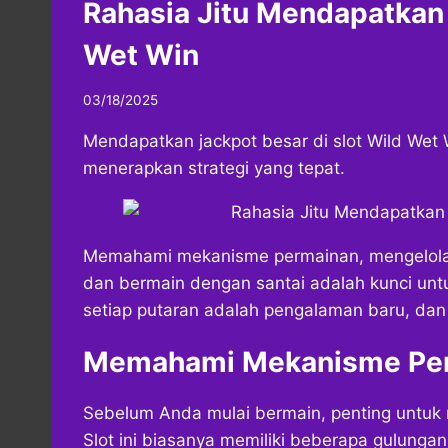
Rahasia Jitu Mendapatkan 
Wet Win
03/18/2025
Mendapatkan jackpot besar di slot Wild Wet 
menerapkan strategi yang tepat.
Memahami mekanisme permainan, mengelola b
dan bermain dengan santai adalah kunci un
setiap putaran adalah pengalaman baru, dan
Memahami Mekanisme Pe
Sebelum Anda mulai bermain, penting unt
Slot ini biasanya memiliki beberapa gulunga