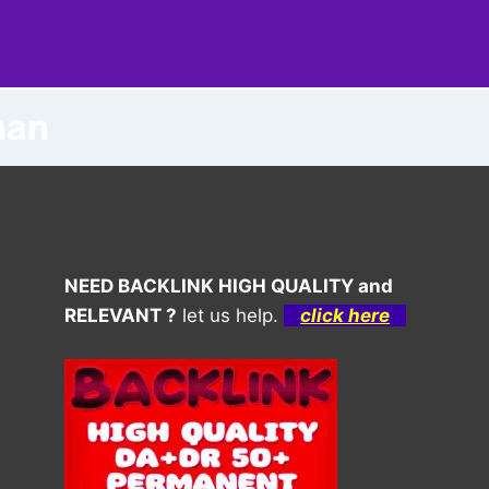
nan
NEED BACKLINK HIGH QUALITY and
RELEVANT ?
let us help.
click here