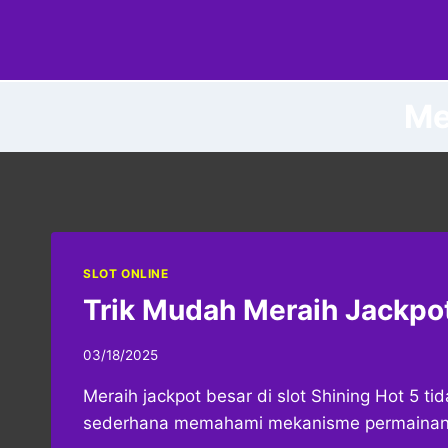
Skip
to
content
Me
SLOT ONLINE
Trik Mudah Meraih Jackpot
03/18/2025
Meraih jackpot besar di slot Shining Hot 5 t
sederhana memahami mekanisme permainan