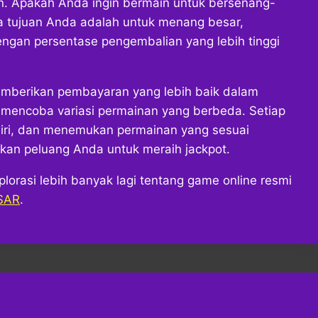
n. Apakah Anda ingin bermain untuk bersenang-
ka tujuan Anda adalah untuk menang besar,
ngan persentase pengembalian yang lebih tinggi
emberikan pembayaran yang lebih baik dalam
uk mencoba variasi permainan yang berbeda. Setiap
ndiri, dan menemukan permainan yang sesuai
an peluang Anda untuk meraih jackpot.
orasi lebih banyak lagi tentang game online resmi
SAR
.