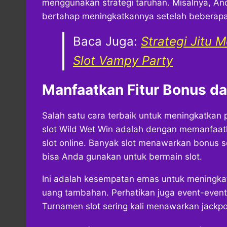
menggunakan strategi taruhan. Misalnya, An
bertahap meningkatkannya setelah beberapa
Baca Juga:
Strategi Jitu 
Slot Vampy Party
Manfaatkan Fitur Bonus d
Salah satu cara terbaik untuk meningkatkan
slot Wild Wet Win adalah dengan memanfaatk
slot online. Banyak slot menawarkan bonus s
bisa Anda gunakan untuk bermain slot.
Ini adalah kesempatan emas untuk meningka
uang tambahan. Perhatikan juga event-event
Turnamen slot sering kali menawarkan jackpo