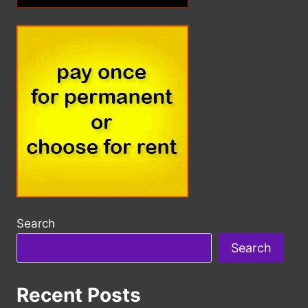
Search
Search
Recent Posts