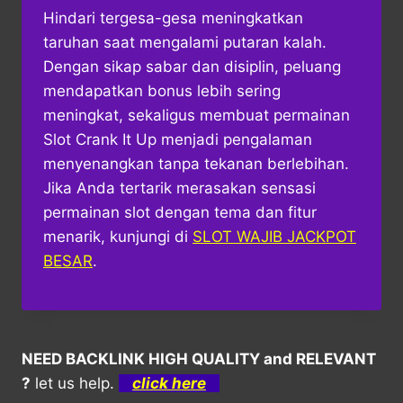
Hindari tergesa-gesa meningkatkan
taruhan saat mengalami putaran kalah.
Dengan sikap sabar dan disiplin, peluang
mendapatkan bonus lebih sering
meningkat, sekaligus membuat permainan
Slot Crank It Up menjadi pengalaman
menyenangkan tanpa tekanan berlebihan.
Jika Anda tertarik merasakan sensasi
permainan slot dengan tema dan fitur
menarik, kunjungi di
SLOT WAJIB JACKPOT
BESAR
.
NEED BACKLINK HIGH QUALITY and RELEVANT
?
let us help.
click here