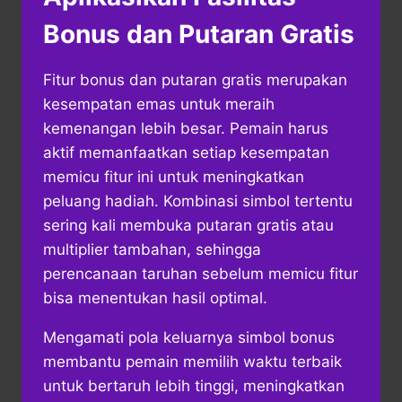
Bonus dan Putaran Gratis
Fitur bonus dan putaran gratis merupakan
kesempatan emas untuk meraih
kemenangan lebih besar. Pemain harus
aktif memanfaatkan setiap kesempatan
memicu fitur ini untuk meningkatkan
peluang hadiah. Kombinasi simbol tertentu
sering kali membuka putaran gratis atau
multiplier tambahan, sehingga
perencanaan taruhan sebelum memicu fitur
bisa menentukan hasil optimal.
Mengamati pola keluarnya simbol bonus
membantu pemain memilih waktu terbaik
untuk bertaruh lebih tinggi, meningkatkan