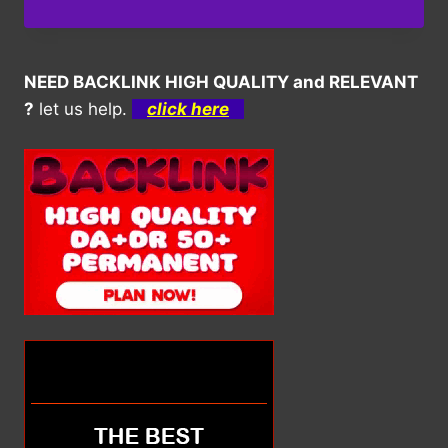
NEED BACKLINK HIGH QUALITY and RELEVANT
?
let us help.
click here