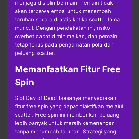
menjaga disiplin bermain. Pemain tidak
akan terbawa emosi untuk menambah
taruhan secara drastis ketika scatter lama
muncul. Dengan pendekatan ini, risiko
overbet dapat diminimalkan, dan pemain
tetap fokus pada pengamatan pola dan
peluang scatter.
Memanfaatkan Fitur Free
Spin
Slot Day of Dead biasanya menyediakan
fitur free spin yang dapat diaktifkan melalui
scatter. Free spin ini memberikan peluang
lebih banyak untuk meraih kemenangan
tanpa menambah taruhan. Strategi yang