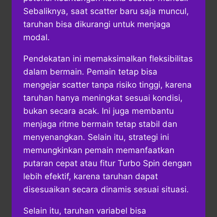
Sebaliknya, saat scatter baru saja muncul,
taruhan bisa dikurangi untuk menjaga
modal.
Pendekatan ini memaksimalkan fleksibilitas
dalam bermain. Pemain tetap bisa
mengejar scatter tanpa risiko tinggi, karena
taruhan hanya meningkat sesuai kondisi,
bukan secara acak. Ini juga membantu
menjaga ritme bermain tetap stabil dan
menyenangkan. Selain itu, strategi ini
memungkinkan pemain memanfaatkan
putaran cepat atau fitur Turbo Spin dengan
lebih efektif, karena taruhan dapat
disesuaikan secara dinamis sesuai situasi.
Selain itu, taruhan variabel bisa