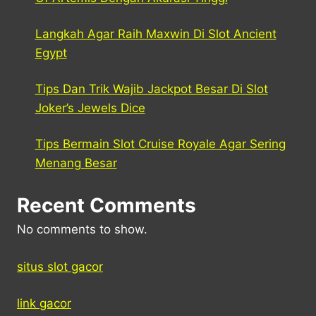
Langkah Agar Raih Maxwin Di Slot Ancient
Egypt
Tips Dan Trik Wajib Jackpot Besar Di Slot
Joker’s Jewels Dice
Tips Bermain Slot Cruise Royale Agar Sering
Menang Besar
Recent Comments
No comments to show.
situs slot gacor
link gacor