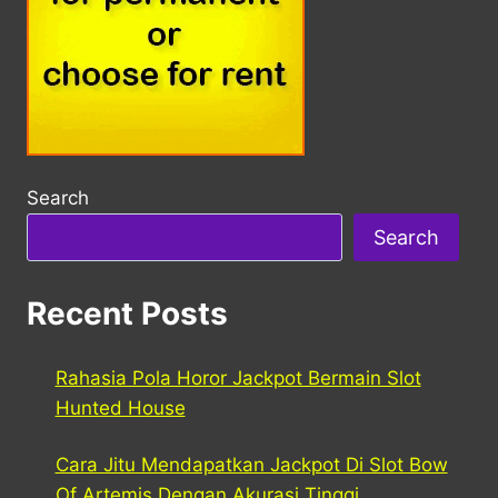
Search
Search
Recent Posts
Rahasia Pola Horor Jackpot Bermain Slot
Hunted House
Cara Jitu Mendapatkan Jackpot Di Slot Bow
Of Artemis Dengan Akurasi Tinggi