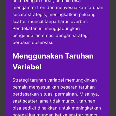
pola. Dengan sabar, pemain bisa
mengamati tren dan menyesuaikan taruhan
secara strategis, meningkatkan peluang
scatter muncul tanpa harus overbet.
Pendekatan ini menggabungkan
pengendalian emosi dengan strategi
berbasis observasi.
Menggunakan Taruhan
Variabel
Strategi taruhan variabel memungkinkan
pemain menyesuaikan besaran taruhan
berdasarkan situasi permainan. Misalnya,
saat scatter lama tidak muncul, taruhan
bisa sedikit dinaikkan untuk meningkatkan
potensi keuntungan ketika scatter muncul.