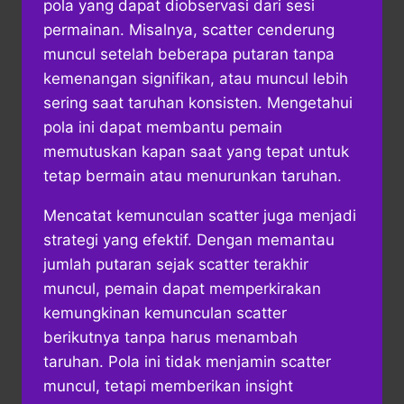
pola yang dapat diobservasi dari sesi
permainan. Misalnya, scatter cenderung
muncul setelah beberapa putaran tanpa
kemenangan signifikan, atau muncul lebih
sering saat taruhan konsisten. Mengetahui
pola ini dapat membantu pemain
memutuskan kapan saat yang tepat untuk
tetap bermain atau menurunkan taruhan.
Mencatat kemunculan scatter juga menjadi
strategi yang efektif. Dengan memantau
jumlah putaran sejak scatter terakhir
muncul, pemain dapat memperkirakan
kemungkinan kemunculan scatter
berikutnya tanpa harus menambah
taruhan. Pola ini tidak menjamin scatter
muncul, tetapi memberikan insight