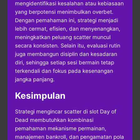
mengidentifikasi kesalahan atau kebiasaan
yang berpotensi menimbulkan overbet.
Dengan pemahaman ini, strategi menjadi
lebih cermat, efisien, dan menyenangkan,
meningkatkan peluang scatter muncul
secara konsisten. Selain itu, evaluasi rutin
juga membangun disiplin dan kesadaran
diri, sehingga setiap sesi bermain tetap
terkendali dan fokus pada kesenangan
jangka panjang.
Kesimpulan
Strategi mengincar scatter di slot Day of
Dead membutuhkan kombinasi
pemahaman mekanisme permainan,
manajemen bankroll, dan pengamatan pola