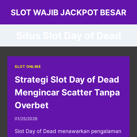
Skip
SLOT WAJIB JACKPOT BESAR
to
content
Situs Slot Day of Dead
SLOT ONLINE
Strategi Slot Day of Dead
Mengincar Scatter Tanpa
Overbet
01/25/2026
Slot Day of Dead menawarkan pengalaman