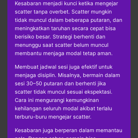
Kesabaran menjadi kunci ketika mengejar
scatter tanpa overbet. Scatter mungkin
tidak muncul dalam beberapa putaran, dan
meningkatkan taruhan secara cepat bisa
berisiko besar. Strategi berhenti dan
menunggu saat scatter belum muncul
membantu menjaga modal tetap aman.
Membuat jadwal sesi juga efektif untuk
menjaga disiplin. Misalnya, bermain dalam
sesi 30–50 putaran dan berhenti jika
scatter tidak muncul sesuai ekspektasi.
Cara ini mengurangi kemungkinan
kehilangan seluruh modal akibat terlalu
terburu-buru mengejar scatter.
Kesabaran juga berperan dalam memantau