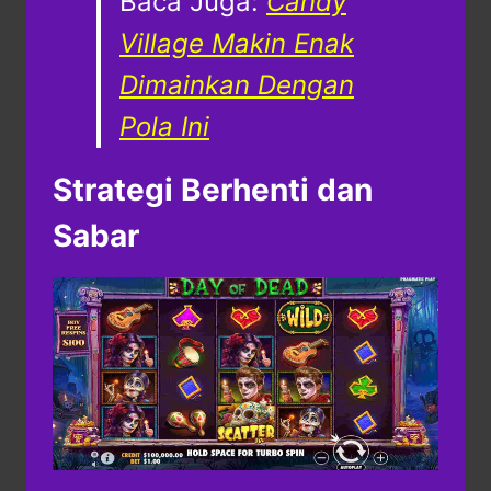
Baca Juga:
Candy
Village Makin Enak
Dimainkan Dengan
Pola Ini
Strategi Berhenti dan
Sabar