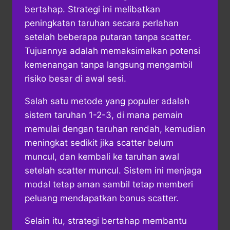
bertahap. Strategi ini melibatkan
peningkatan taruhan secara perlahan
setelah beberapa putaran tanpa scatter.
Tujuannya adalah memaksimalkan potensi
kemenangan tanpa langsung mengambil
risiko besar di awal sesi.
Salah satu metode yang populer adalah
sistem taruhan 1-2-3, di mana pemain
memulai dengan taruhan rendah, kemudian
meningkat sedikit jika scatter belum
muncul, dan kembali ke taruhan awal
setelah scatter muncul. Sistem ini menjaga
modal tetap aman sambil tetap memberi
peluang mendapatkan bonus scatter.
Selain itu, strategi bertahap membantu