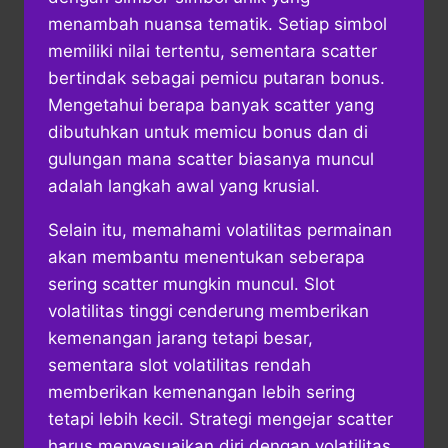
menambah nuansa tematik. Setiap simbol
memiliki nilai tertentu, sementara scatter
bertindak sebagai pemicu putaran bonus.
Mengetahui berapa banyak scatter yang
dibutuhkan untuk memicu bonus dan di
gulungan mana scatter biasanya muncul
adalah langkah awal yang krusial.
Selain itu, memahami volatilitas permainan
akan membantu menentukan seberapa
sering scatter mungkin muncul. Slot
volatilitas tinggi cenderung memberikan
kemenangan jarang tetapi besar,
sementara slot volatilitas rendah
memberikan kemenangan lebih sering
tetapi lebih kecil. Strategi mengejar scatter
harus menyesuaikan diri dengan volatilitas