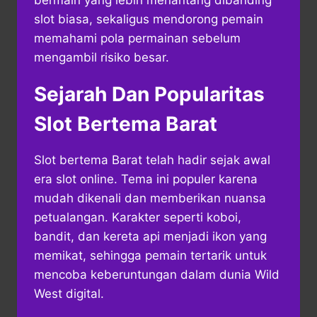
bermain yang lebih menantang dibanding
slot biasa, sekaligus mendorong pemain
memahami pola permainan sebelum
mengambil risiko besar.
Sejarah Dan Popularitas
Slot Bertema Barat
Slot bertema Barat telah hadir sejak awal
era slot online. Tema ini populer karena
mudah dikenali dan memberikan nuansa
petualangan. Karakter seperti koboi,
bandit, dan kereta api menjadi ikon yang
memikat, sehingga pemain tertarik untuk
mencoba keberuntungan dalam dunia Wild
West digital.