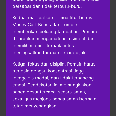
bersabar dan tidak terburu-buru.
Kedua, manfaatkan semua fitur bonus.
Money Cart Bonus dan Tumble
memberikan peluang tambahan. Pemain
disarankan mengamati pola simbol dan
memilih momen terbaik untuk
meningkatkan taruhan secara bijak.
Ketiga, fokus dan disiplin. Pemain harus
bermain dengan konsentrasi tinggi,
mengelola modal, dan tidak terpancing
emosi. Pendekatan ini memungkinkan
panen besar tercapai secara aman,
sekaligus menjaga pengalaman bermain
tetap menyenangkan.