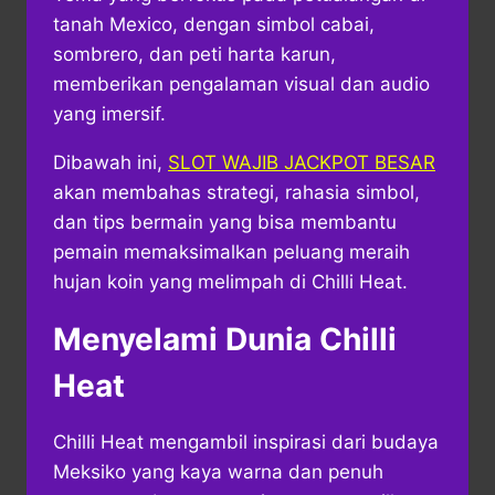
tanah Mexico, dengan simbol cabai,
sombrero, dan peti harta karun,
memberikan pengalaman visual dan audio
yang imersif.
Dibawah ini,
SLOT WAJIB JACKPOT BESAR
akan membahas strategi, rahasia simbol,
dan tips bermain yang bisa membantu
pemain memaksimalkan peluang meraih
hujan koin yang melimpah di Chilli Heat.
Menyelami Dunia Chilli
Heat
Chilli Heat mengambil inspirasi dari budaya
Meksiko yang kaya warna dan penuh