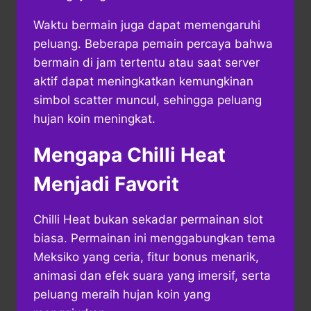
Waktu bermain juga dapat memengaruhi
peluang. Beberapa pemain percaya bahwa
bermain di jam tertentu atau saat server
aktif dapat meningkatkan kemungkinan
simbol scatter muncul, sehingga peluang
hujan koin meningkat.
Mengapa Chilli Heat
Menjadi Favorit
Chilli Heat bukan sekadar permainan slot
biasa. Permainan ini menggabungkan tema
Meksiko yang ceria, fitur bonus menarik,
animasi dan efek suara yang imersif, serta
peluang meraih hujan koin yang