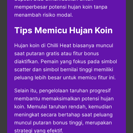
memperbesar potensi hujan koin tanpa
menambah risiko modal.
Tips Memicu Hujan Koin
Hujan koin di Chilli Heat biasanya muncul
saat putaran gratis atau fitur bonus
diaktifkan. Pemain yang fokus pada simbol
scatter dan simbol bernilai tinggi memiliki
peluang lebih besar untuk memicu fitur ini.
Selain itu, pengelolaan taruhan progresif
membantu memaksimalkan potensi hujan
koin. Memulai taruhan rendah, kemudian
meningkat secara bertahap saat peluang
muncul putaran bonus tinggi, merupakan
strategi yang efektif.