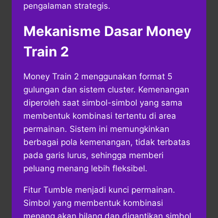
pengalaman strategis.
Mekanisme Dasar Money
Train 2
Money Train 2 menggunakan format 5
gulungan dan sistem cluster. Kemenangan
diperoleh saat simbol-simbol yang sama
membentuk kombinasi tertentu di area
permainan. Sistem ini memungkinkan
berbagai pola kemenangan, tidak terbatas
pada garis lurus, sehingga memberi
peluang menang lebih fleksibel.
Fitur Tumble menjadi kunci permainan.
Simbol yang membentuk kombinasi
menang akan hilang dan digantikan simbol