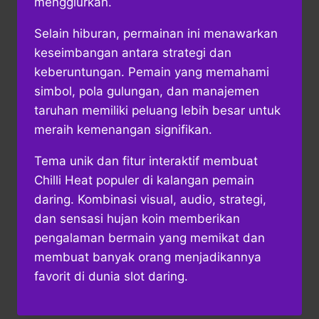
menggiurkan.
Selain hiburan, permainan ini menawarkan
keseimbangan antara strategi dan
keberuntungan. Pemain yang memahami
simbol, pola gulungan, dan manajemen
taruhan memiliki peluang lebih besar untuk
meraih kemenangan signifikan.
Tema unik dan fitur interaktif membuat
Chilli Heat populer di kalangan pemain
daring. Kombinasi visual, audio, strategi,
dan sensasi hujan koin memberikan
pengalaman bermain yang memikat dan
membuat banyak orang menjadikannya
favorit di dunia slot daring.