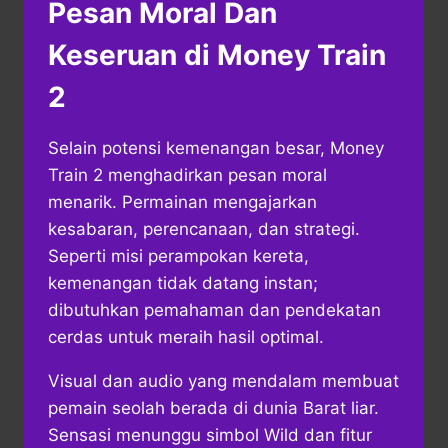
Pesan Moral Dan
Keseruan di Money Train
2
Selain potensi kemenangan besar, Money
Train 2 menghadirkan pesan moral
menarik. Permainan mengajarkan
kesabaran, perencanaan, dan strategi.
Seperti misi perampokan kereta,
kemenangan tidak datang instan;
dibutuhkan pemahaman dan pendekatan
cerdas untuk meraih hasil optimal.
Visual dan audio yang mendalam membuat
pemain seolah berada di dunia Barat liar.
Sensasi menunggu simbol Wild dan fitur