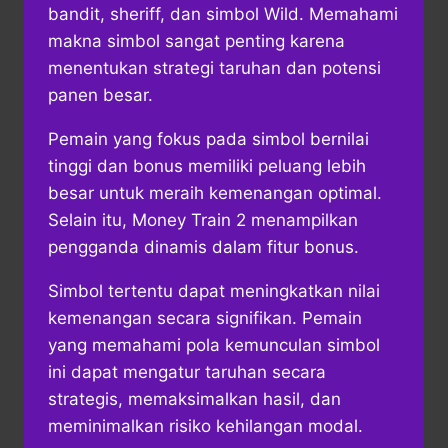
bandit, sheriff, dan simbol Wild. Memahami
makna simbol sangat penting karena
menentukan strategi taruhan dan potensi
panen besar.
Pemain yang fokus pada simbol bernilai
tinggi dan bonus memiliki peluang lebih
besar untuk meraih kemenangan optimal.
Selain itu, Money Train 2 menampilkan
pengganda dinamis dalam fitur bonus.
Simbol tertentu dapat meningkatkan nilai
kemenangan secara signifikan. Pemain
yang memahami pola kemunculan simbol
ini dapat mengatur taruhan secara
strategis, memaksimalkan hasil, dan
meminimalkan risiko kehilangan modal.