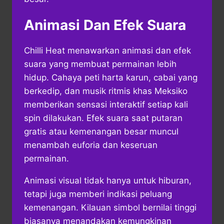
Animasi Dan Efek Suara
Chilli Heat menawarkan animasi dan efek
suara yang membuat permainan lebih
hidup. Cahaya peti harta karun, cabai yang
berkedip, dan musik ritmis khas Meksiko
memberikan sensasi interaktif setiap kali
spin dilakukan. Efek suara saat putaran
gratis atau kemenangan besar muncul
menambah euforia dan keseruan
permainan.
Animasi visual tidak hanya untuk hiburan,
tetapi juga memberi indikasi peluang
kemenangan. Kilauan simbol bernilai tinggi
biasanya menandakan kemungkinan