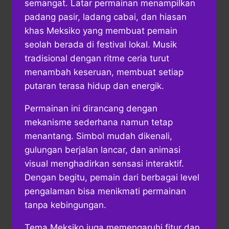
semangat. Latar permainan menampilkan
padang pasir, ladang cabai, dan hiasan
khas Meksiko yang membuat pemain
seolah berada di festival lokal. Musik
tradisional dengan ritme ceria turut
menambah keseruan, membuat setiap
putaran terasa hidup dan energik.
Permainan ini dirancang dengan
mekanisme sederhana namun tetap
menantang. Simbol mudah dikenali,
gulungan berjalan lancar, dan animasi
visual menghadirkan sensasi interaktif.
Dengan begitu, pemain dari berbagai level
pengalaman bisa menikmati permainan
tanpa kebingungan.
Tema Meksiko juga memengaruhi fitur dan