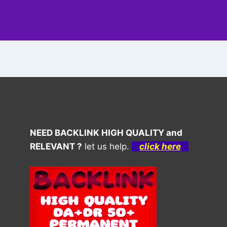
NEED BACKLINK HIGH QUALITY and
RELEVANT ?
let us help.
click here