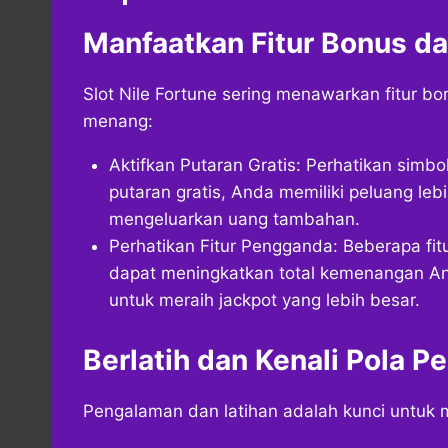
Manfaatkan Fitur Bonus da
Slot Nile Fortune sering menawarkan fitur 
menang:
Aktifkan Putaran Gratis: Perhatikan simb
putaran gratis, Anda memiliki peluang le
mengeluarkan uang tambahan.
Perhatikan Fitur Pengganda: Beberapa f
dapat meningkatkan total kemenangan An
untuk meraih jackpot yang lebih besar.
Berlatih dan Kenali Pola P
Pengalaman dan latihan adalah kunci untuk 