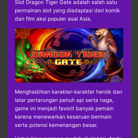
Slot Dragon Tiger Gate adalah salah satu
permainan slot yang diadaptasi dari komik
dan film aksi populer asal Asia.
Menghadirkan karakter-karakter heroik dan
latar pertarungan penuh api serta naga,
game ini menjadi favorit banyak pemain
karena menawarkan keseruan bermain
serta potensi kemenangan besar.