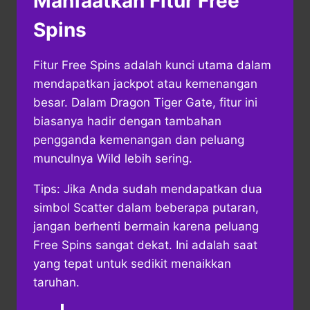
Manfaatkan Fitur Free
Spins
Fitur Free Spins adalah kunci utama dalam
mendapatkan jackpot atau kemenangan
besar. Dalam Dragon Tiger Gate, fitur ini
biasanya hadir dengan tambahan
pengganda kemenangan dan peluang
munculnya Wild lebih sering.
Tips: Jika Anda sudah mendapatkan dua
simbol Scatter dalam beberapa putaran,
jangan berhenti bermain karena peluang
Free Spins sangat dekat. Ini adalah saat
yang tepat untuk sedikit menaikkan
taruhan.