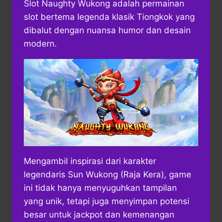
Slot Naughty Wukong adalah permainan
slot bertema legenda klasik Tiongkok yang
dibalut dengan nuansa humor dan desain
modern.
Mengambil inspirasi dari karakter
legendaris Sun Wukong (Raja Kera), game
ini tidak hanya menyuguhkan tampilan
yang unik, tetapi juga menyimpan potensi
besar untuk jackpot dan kemenangan