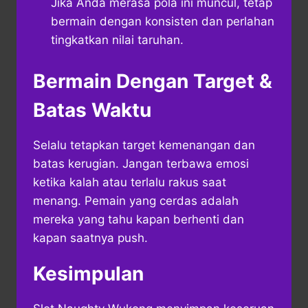
Jika Anda merasa pola ini muncul, tetap
bermain dengan konsisten dan perlahan
tingkatkan nilai taruhan.
Bermain Dengan Target &
Batas Waktu
Selalu tetapkan target kemenangan dan
batas kerugian. Jangan terbawa emosi
ketika kalah atau terlalu rakus saat
menang. Pemain yang cerdas adalah
mereka yang tahu kapan berhenti dan
kapan saatnya push.
Kesimpulan