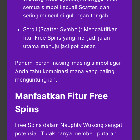
semua simbol kecuali Scatter, dan
sering muncul di gulungan tengah.
Scroll (Scatter Symbol): Mengaktifkan
fitur Free Spins yang menjadi jalan
utama menuju jackpot besar.
Pahami peran masing-masing simbol agar
Anda tahu kombinasi mana yang paling
menguntungkan.
Manfaatkan Fitur Free
Spins
Free Spins dalam Naughty Wukong sangat
potensial. Tidak hanya memberi putaran