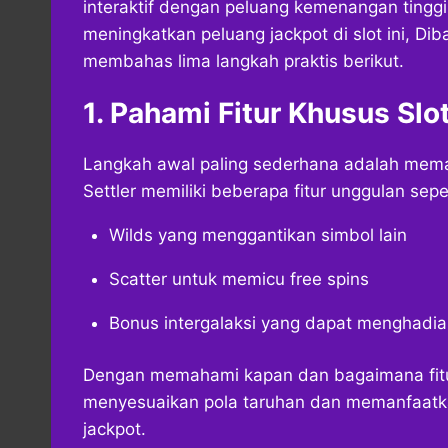
interaktif dengan peluang kemenangan tingg
meningkatkan peluang jackpot di slot ini, Di
membahas lima langkah praktis berikut.
1. Pahami Fitur Khusus Slot
Langkah awal paling sederhana adalah mema
Settler memiliki beberapa fitur unggulan seper
Wilds yang menggantikan simbol lain
Scatter untuk memicu free spins
Bonus intergalaksi yang dapat menghadiah
Dengan memahami kapan dan bagaimana fitur 
menyesuaikan pola taruhan dan memanfaatka
jackpot.