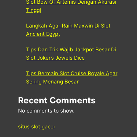
Slot Bow Of Artemis Dengan Akurasi
Tinggi
Langkah Agar Raih Maxwin Di Slot
Ancient Egypt
Tips Dan Trik Wajib Jackpot Besar Di
Slot Joker’s Jewels Dice
Tips Bermain Slot Cruise Royale Agar
Sering Menang Besar
Recent Comments
No comments to show.
situs slot gacor