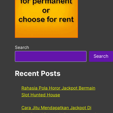
Search
Search
Recent Posts
Rahasia Pola Horor Jackpot Bermain
Slot Hunted House
Cara Jitu Mendapatkan Jackpot Di