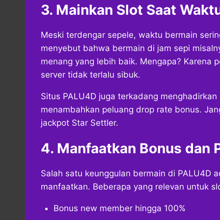
3. Mainkan Slot Saat Wakt
Meski terdengar sepele, waktu bermain seri
menyebut bahwa bermain di jam sepi misalnya
menang yang lebih baik. Mengapa? Karena pe
server tidak terlalu sibuk.
Situs PALU4D juga terkadang menghadirkan e
menambahkan peluang drop rate bonus. Jang
jackpot Star Settler.
4. Manfaatkan Bonus dan
Salah satu keunggulan bermain di PALU4D 
manfaatkan. Beberapa yang relevan untuk slot 
Bonus new member hingga 100%