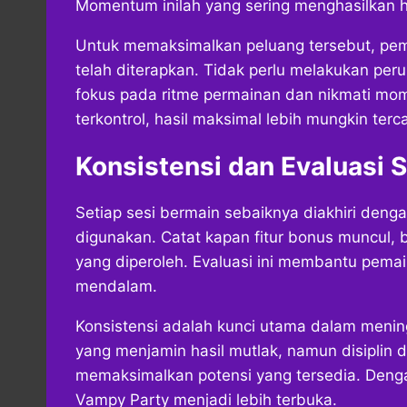
Momentum inilah yang sering menghasilkan h
Untuk memaksimalkan peluang tersebut, pema
telah diterapkan. Tidak perlu melakukan peru
fokus pada ritme permainan dan nikmati m
terkontrol, hasil maksimal lebih mungkin terc
Konsistensi dan Evaluasi S
Setiap sesi bermain sebaiknya diakhiri deng
digunakan. Catat kapan fitur bonus muncul, 
yang diperoleh. Evaluasi ini membantu pema
mendalam.
Konsistensi adalah kunci utama dalam menin
yang menjamin hasil mutlak, namun disiplin
memaksimalkan potensi yang tersedia. Denga
Vampy Party menjadi lebih terbuka.