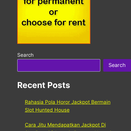
Search
Search
Recent Posts
Rahasia Pola Horor Jackpot Bermain
Slot Hunted House
Cara Jitu Mendapatkan Jackpot Di