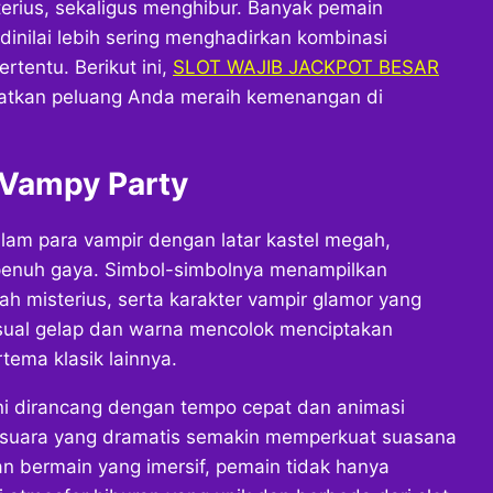
erius, sekaligus menghibur. Banyak pemain
inilai lebih sering menghadirkan kombinasi
tentu. Berikut ini,
SLOT WAJIB JACKPOT BESAR
katkan peluang Anda meraih kemenangan di
Vampy Party
am para vampir dengan latar kastel megah,
 penuh gaya. Simbol-simbolnya menampilkan
h misterius, serta karakter vampir glamor yang
isual gelap dan warna mencolok menciptakan
ema klasik lainnya.
ni dirancang dengan tempo cepat dan animasi
ek suara yang dramatis semakin memperkuat suasana
 bermain yang imersif, pemain tidak hanya