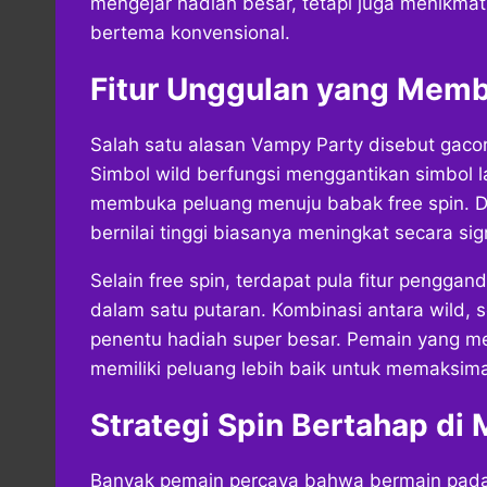
mengejar hadiah besar, tetapi juga menikmat
bertema konvensional.
Fitur Unggulan yang Memb
Salah satu alasan Vampy Party disebut gacor 
Simbol wild berfungsi menggantikan simbol l
membuka peluang menuju babak free spin. Da
bernilai tinggi biasanya meningkat secara sign
Selain free spin, terdapat pula fitur pengg
dalam satu putaran. Kombinasi antara wild,
penentu hadiah super besar. Pemain yang mem
memiliki peluang lebih baik untuk memaksima
Strategi Spin Bertahap di
Banyak pemain percaya bahwa bermain pada