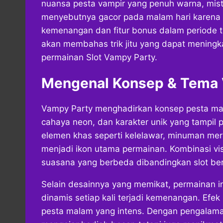
nuansa pesta vampir yang penuh warna, mist
menyebutnya gacor pada malam hari karena d
kemenangan dan fitur bonus dalam periode ter
akan membahas trik jitu yang dapat mening
permainan Slot Vampy Party.
Mengenal Konsep & Tema 
Vampy Party menghadirkan konsep pesta mal
cahaya neon, dan karakter unik yang tampil
elemen khas seperti kelelawar, minuman mera
menjadi ikon utama permainan. Kombinasi v
suasana yang berbeda dibandingkan slot bert
Selain desainnya yang memikat, permainan i
dinamis setiap kali terjadi kemenangan. Ef
pesta malam yang intens. Dengan pengalaman