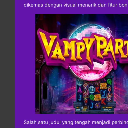
dikemas dengan visual menarik dan fitur bo
Salah satu judul yang tengah menjadi perbi