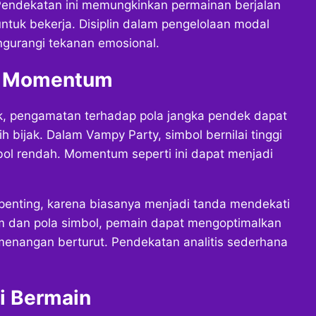
 Pendekatan ini memungkinkan permainan berjalan
untuk bekerja. Disiplin dalam pengelolaan modal
ngurangi tekanan emosional.
n Momentum
ak, pengamatan terhadap pola jangka pendek dapat
bijak. Dalam Vampy Party, simbol bernilai tinggi
bol rendah. Momentum seperti ini dapat menjadi
 penting, karena biasanya menjadi tanda mendekati
 dan pola simbol, pemain dapat mengoptimalkan
emenangan berturut. Pendekatan analitis sederhana
i Bermain