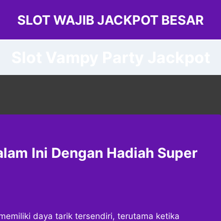
SLOT WAJIB JACKPOT BESAR
Slot Vampy Party Jackpot
alam Ini Dengan Hadiah Super
emiliki daya tarik tersendiri, terutama ketika