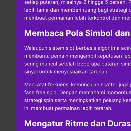
setiap putaran, misalnya 2 hingga 5 persen.
lebih lama dan memberi ruang bagi strategi 
membuat permainan lebih terkontrol dan me
Membaca Pola Simbol da
Walaupun sistem slot berbasis algoritma ac
membantu pemain mengambil keputusan lebih 
sering muncul setelah beberapa putaran sim
sinyal untuk menyesuaikan taruhan.
Mencatat frekuensi kemunculan scatter juga
fase free spin. Dengan memahami momentum
strategi spin serta meningkatkan peluang k
ini membuat permainan lebih terarah.
Mengatur Ritme dan Duras