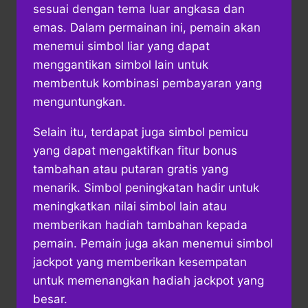
sesuai dengan tema luar angkasa dan
emas. Dalam permainan ini, pemain akan
menemui simbol liar yang dapat
menggantikan simbol lain untuk
membentuk kombinasi pembayaran yang
menguntungkan.
Selain itu, terdapat juga simbol pemicu
yang dapat mengaktifkan fitur bonus
tambahan atau putaran gratis yang
menarik. Simbol peningkatan hadir untuk
meningkatkan nilai simbol lain atau
memberikan hadiah tambahan kepada
pemain. Pemain juga akan menemui simbol
jackpot yang memberikan kesempatan
untuk memenangkan hadiah jackpot yang
besar.