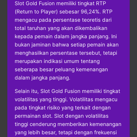
Slot Gold Fusion memiliki tingkat RTP
(Return to Player) sebesar 96,24%. RTP
mengacu pada persentase teoretis dari
total taruhan yang akan dikembalikan
kepada pemain dalam jangka panjang. Ini
bukan jaminan bahwa setiap pemain akan
menghasilkan persentase tersebut, tetapi
merupakan indikasi umum tentang
seberapa besar peluang kemenangan
dalam jangka panjang.
Selain itu, Slot Gold Fusion memiliki tingkat
volatilitas yang tinggi. Volatilitas mengacu
pada tingkat risiko yang terkait dengan
permainan slot. Slot dengan volatilitas
tinggi cenderung memberikan kemenangan
yang lebih besar, tetapi dengan frekuensi