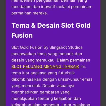
memberikan pengalaman bermain yang
mendalam dan inovatif melalui permainan-
permainan mereka.
Tema & Desain Slot Gold
Fusion
Slot Gold Fusion by Slingshot Studios
menawarkan tema yang menarik dan
desain yang memukau. Dalam permainan
SLOT PELUANG MENANG TERBAIK
ini,
tema luar angkasa yang futuristik
dikombinasikan dengan unsur-unsur emas
yang mencolok. Desain visualnya
menghadirkan gambaran yang
menakjubkan tentang keajaiban dan
keindahan alam semesta. Latar belakang