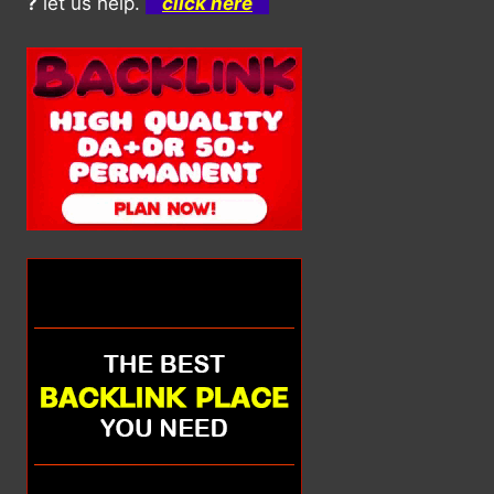
?
let us help.
click here