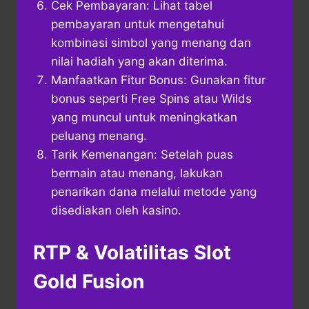
Cek Pembayaran: Lihat tabel
pembayaran untuk mengetahui
kombinasi simbol yang menang dan
nilai hadiah yang akan diterima.
Manfaatkan Fitur Bonus: Gunakan fitur
bonus seperti Free Spins atau Wilds
yang muncul untuk meningkatkan
peluang menang.
Tarik Kemenangan: Setelah puas
bermain atau menang, lakukan
penarikan dana melalui metode yang
disediakan oleh kasino.
RTP & Volatilitas Slot
Gold Fusion