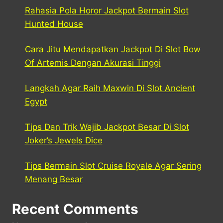
Rahasia Pola Horor Jackpot Bermain Slot
Hunted House
Cara Jitu Mendapatkan Jackpot Di Slot Bow
Of Artemis Dengan Akurasi Tinggi
Langkah Agar Raih Maxwin Di Slot Ancient
Egypt
Tips Dan Trik Wajib Jackpot Besar Di Slot
Joker’s Jewels Dice
Tips Bermain Slot Cruise Royale Agar Sering
Menang Besar
Recent Comments