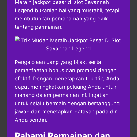
Meraih jackpot besar di slot Savannah
Legend bukanlah hal yang mustahil, tetapi
membutuhkan pemahaman yang baik
tentang permainan.
Pengelolaan uang yang bijak, serta
pemanfaatan bonus dan promosi dengan
efektif. Dengan menerapkan trik-trik, Anda
dapat meningkatkan peluang Anda untuk
menang dalam permainan ini. Ingatlah
untuk selalu bermain dengan bertanggung
jawab dan menetapkan batasan pada diri
Anda sendiri.
Pahami Permainan dan