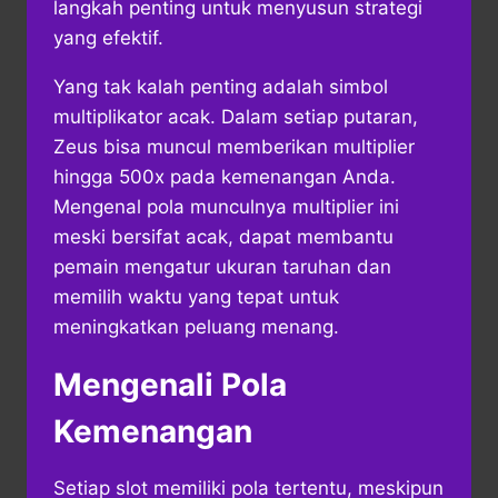
langkah penting untuk menyusun strategi
yang efektif.
Yang tak kalah penting adalah simbol
multiplikator acak. Dalam setiap putaran,
Zeus bisa muncul memberikan multiplier
hingga 500x pada kemenangan Anda.
Mengenal pola munculnya multiplier ini
meski bersifat acak, dapat membantu
pemain mengatur ukuran taruhan dan
memilih waktu yang tepat untuk
meningkatkan peluang menang.
Mengenali Pola
Kemenangan
Setiap slot memiliki pola tertentu, meskipun