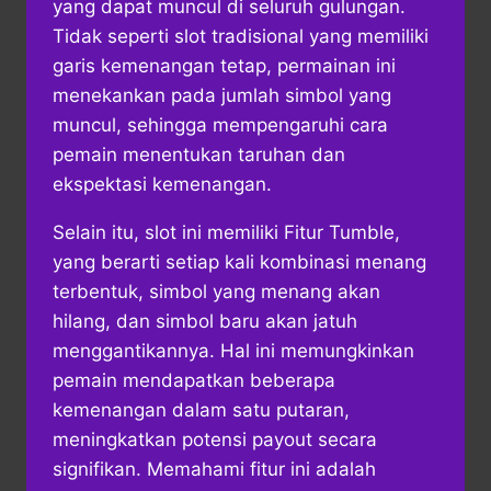
yang dapat muncul di seluruh gulungan.
Tidak seperti slot tradisional yang memiliki
garis kemenangan tetap, permainan ini
menekankan pada jumlah simbol yang
muncul, sehingga mempengaruhi cara
pemain menentukan taruhan dan
ekspektasi kemenangan.
Selain itu, slot ini memiliki Fitur Tumble,
yang berarti setiap kali kombinasi menang
terbentuk, simbol yang menang akan
hilang, dan simbol baru akan jatuh
menggantikannya. Hal ini memungkinkan
pemain mendapatkan beberapa
kemenangan dalam satu putaran,
meningkatkan potensi payout secara
signifikan. Memahami fitur ini adalah