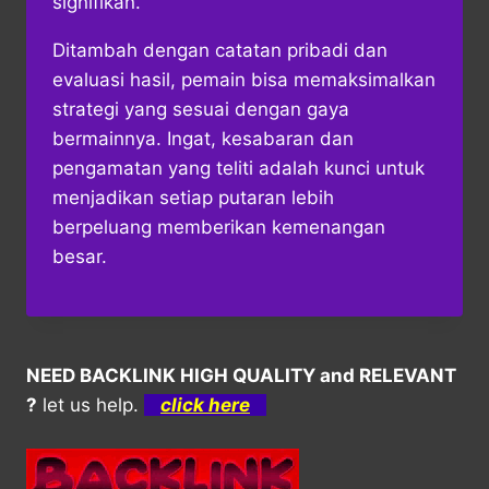
signifikan.
Ditambah dengan catatan pribadi dan
evaluasi hasil, pemain bisa memaksimalkan
strategi yang sesuai dengan gaya
bermainnya. Ingat, kesabaran dan
pengamatan yang teliti adalah kunci untuk
menjadikan setiap putaran lebih
berpeluang memberikan kemenangan
besar.
NEED BACKLINK HIGH QUALITY and RELEVANT
?
let us help.
click here