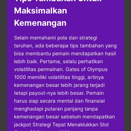
Maksimalkan
Kemenangan
Selain memahami pola dan strategi
taruhan, ada beberapa tips tambahan yang
bisa membantu pemain mendapatkan hasil
lebih baik. Pertama, selalu perhatikan
volatilitas permainan. Gates of Olympus
1000 memiliki volatilitas tinggi, artinya
kemenangan besar lebih jarang terjadi
tetapi payout-nya lebih besar. Pemain
harus siap secara mental dan finansial
menghadapi putaran panjang tanpa
kemenangan besar sebelum mendapatkan
jackpot Strategi Tepat Menaklukkan Slot