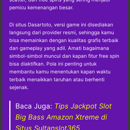
pemicu kemenangan besar.
Di situs Dasartoto, versi game ini disediakan
langsung dari provider resmi, sehingga kamu
bisa memainkan dengan kualitas grafis terbaik
dan gameplay yang adil. Amati bagaimana
simbol-simbol muncul dan kapan fitur free spin
bisa diaktifkan. Pola ini penting untuk
membantu kamu menentukan kapan waktu
terbaik menaikkan taruhan atau berhenti
sejenak.
Baca Juga:
Tips Jackpot Slot
Big Bass Amazon Xtreme di
Situs Sultanslot365