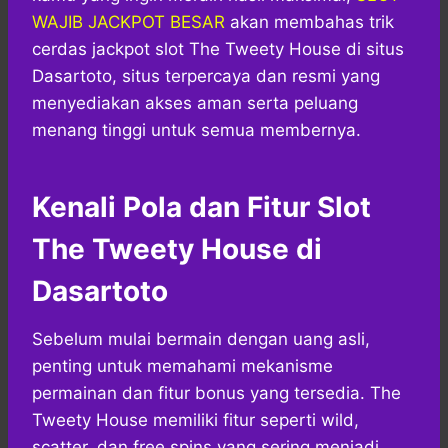
WAJIB JACKPOT BESAR
akan membahas trik
cerdas jackpot slot The Tweety House di situs
Dasartoto, situs terpercaya dan resmi yang
menyediakan akses aman serta peluang
menang tinggi untuk semua membernya.
Kenali Pola dan Fitur Slot
The Tweety House di
Dasartoto
Sebelum mulai bermain dengan uang asli,
penting untuk memahami mekanisme
permainan dan fitur bonus yang tersedia. The
Tweety House memiliki fitur seperti wild,
scatter, dan free spins yang sering menjadi