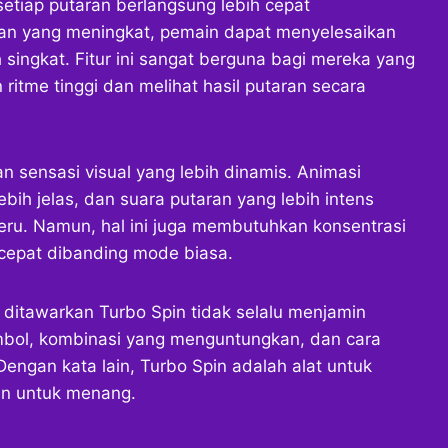
etiap putaran berlangsung lebih cepat
an yang meningkat, pemain dapat menyelesaikan
 singkat. Fitur ini sangat berguna bagi mereka yang
ritme tinggi dan melihat hasil putaran secara
n sensasi visual yang lebih dinamis. Animasi
ebih jelas, dan suara putaran yang lebih intens
ru. Namun, hal ini juga membutuhkan konsentrasi
 cepat dibanding mode biasa.
 ditawarkan Turbo Spin tidak selalu menjamin
bol, kombinasi yang menguntungkan, dan cara
Dengan kata lain, Turbo Spin adalah alat untuk
tan untuk menang.