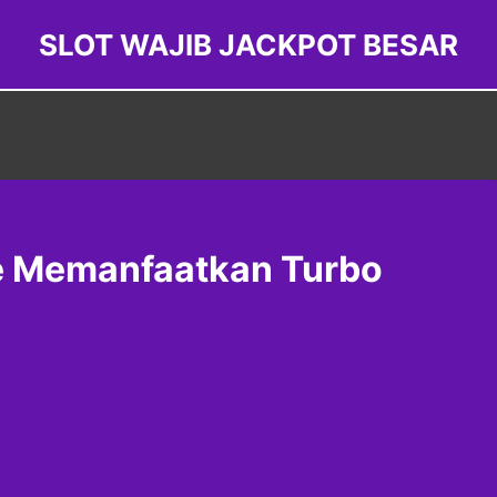
SLOT WAJIB JACKPOT BESAR
ge Memanfaatkan Turbo