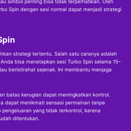
au simbol penting bisa tidak terperhatikan. Oleh
o Spin dengan sesi normal dapat menjadi strategi
Spin
kan strategi tertentu. Salah satu caranya adalah
 Anda bisa menetapkan sesi Turbo Spin selama 15–
au beristirahat sejenak. Ini membantu menjaga
an batas kerugian dapat meningkatkan kontrol.
da dapat menikmati sensasi permainan tanpa
o pengeluaran yang tidak terkontrol, karena
udah ditentukan.