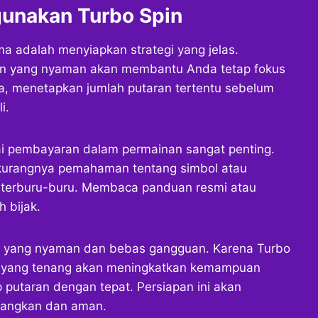
unakan Turbo Spin
a adalah menyiapkan strategi yang jelas.
han yang nyaman akan membantu Anda tetap fokus
ya, menetapkan jumlah putaran tertentu sebelum
i.
lai pembayaran dalam permainan sangat penting.
 kurangnya pemahaman tentang simbol atau
 terburu-buru. Membaca panduan resmi atau
 bijak.
gan yang nyaman dan bebas gangguan. Karena Turbo
an yang tenang akan meningkatkan kemampuan
putaran dengan tepat. Persiapan ini akan
nangkan dan aman.