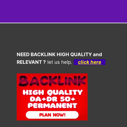
NEED BACKLINK HIGH QUALITY and
RELEVANT ?
let us help.
click here