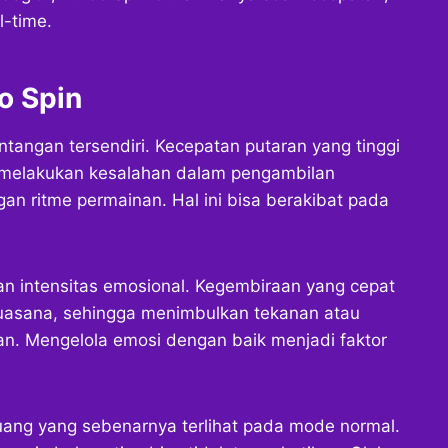
l-time.
o Spin
tangan tersendiri. Kecepatan putaran yang tinggi
 melakukan kesalahan dalam pengambilan
an ritme permainan. Hal ini bisa berakibat pada
an intensitas emosional. Kegembiraan yang cepat
uasana, sehingga menimbulkan tekanan atau
apan. Mengelola emosi dengan baik menjadi faktor
luang yang sebenarnya terlihat pada mode normal.