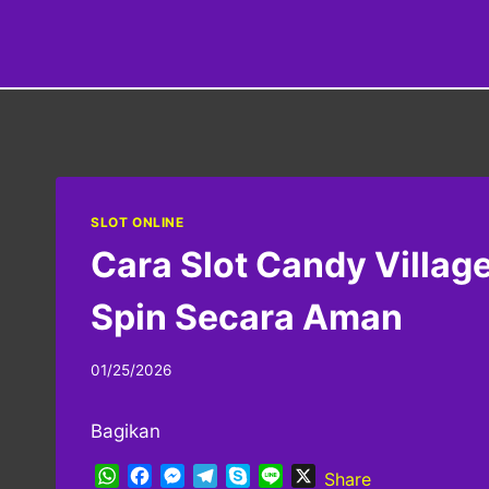
Skip
to
content
SLOT ONLINE
Cara Slot Candy Villa
Spin Secara Aman
01/25/2026
Bagikan
W
F
M
T
S
L
X
Share