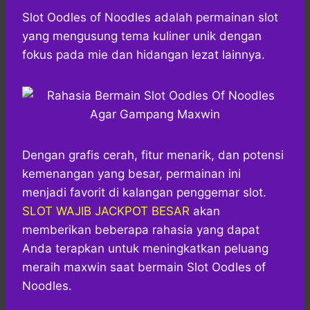
h
a
e
e
k
i
a
c
s
l
y
n
Slot Oodles of Noodles adalah permainan slot
t
e
s
e
p
e
yang mengusung tema kuliner unik dengan
s
b
e
g
e
fokus pada mie dan hidangan lezat lainnya.
A
o
n
r
p
o
g
a
p
k
e
m
r
Dengan grafis cerah, fitur menarik, dan potensi
kemenangan yang besar, permainan ini
menjadi favorit di kalangan penggemar slot.
SLOT WAJIB JACKPOT BESAR
akan
memberikan beberapa rahasia yang dapat
Anda terapkan untuk meningkatkan peluang
meraih maxwin saat bermain Slot Oodles of
Noodles.