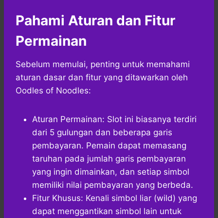
Pahami Aturan dan Fitur
Permainan
Sebelum memulai, penting untuk memahami
aturan dasar dan fitur yang ditawarkan oleh
Oodles of Noodles:
Aturan Permainan: Slot ini biasanya terdiri
dari 5 gulungan dan beberapa garis
pembayaran. Pemain dapat memasang
taruhan pada jumlah garis pembayaran
yang ingin dimainkan, dan setiap simbol
memiliki nilai pembayaran yang berbeda.
Fitur Khusus: Kenali simbol liar (wild) yang
dapat menggantikan simbol lain untuk