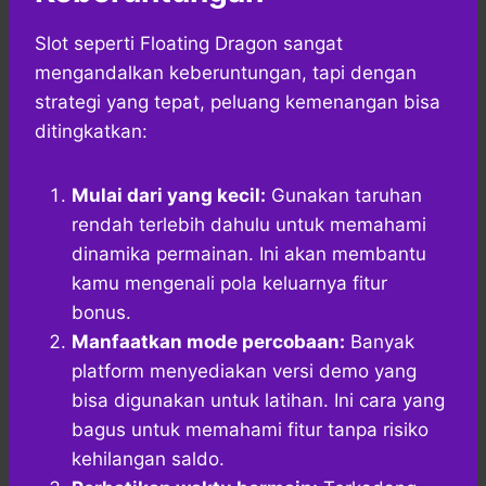
Slot seperti Floating Dragon sangat
mengandalkan keberuntungan, tapi dengan
strategi yang tepat, peluang kemenangan bisa
ditingkatkan:
Mulai dari yang kecil:
Gunakan taruhan
rendah terlebih dahulu untuk memahami
dinamika permainan. Ini akan membantu
kamu mengenali pola keluarnya fitur
bonus.
Manfaatkan mode percobaan:
Banyak
platform menyediakan versi demo yang
bisa digunakan untuk latihan. Ini cara yang
bagus untuk memahami fitur tanpa risiko
kehilangan saldo.