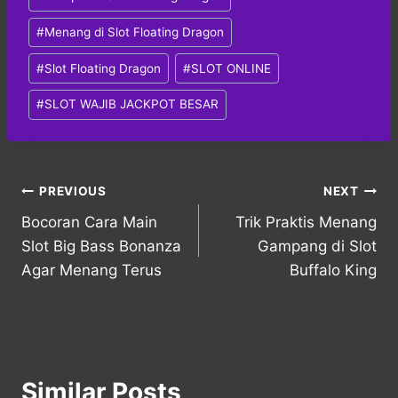
#
Menang di Slot Floating Dragon
#
Slot Floating Dragon
#
SLOT ONLINE
#
SLOT WAJIB JACKPOT BESAR
Post
PREVIOUS
NEXT
Bocoran Cara Main
Trik Praktis Menang
navigation
Slot Big Bass Bonanza
Gampang di Slot
Agar Menang Terus
Buffalo King
Similar Posts