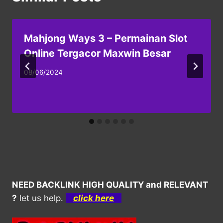
Mahjong Ways 3 – Permainan Slot
Online Tergacor Maxwin Besar
08/06/2024
NEED BACKLINK HIGH QUALITY and RELEVANT
?
let us help.
click here