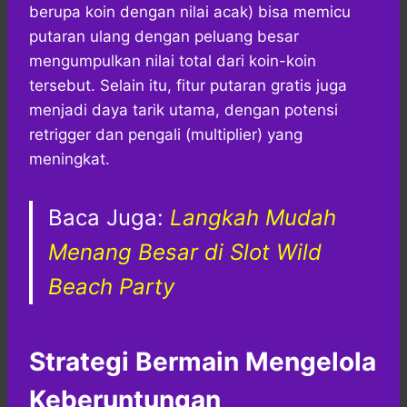
berupa koin dengan nilai acak) bisa memicu
putaran ulang dengan peluang besar
mengumpulkan nilai total dari koin-koin
tersebut. Selain itu, fitur putaran gratis juga
menjadi daya tarik utama, dengan potensi
retrigger dan pengali (multiplier) yang
meningkat.
Baca Juga:
Langkah Mudah
Menang Besar di Slot Wild
Beach Party
Strategi Bermain Mengelola
Keberuntungan