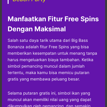
Manfaatkan Fitur Free Spins
Dengan Maksimal
Salah satu daya tarik utama dari Big Bass
Bonanza adalah fitur Free Spins yang bisa
memberikan kesempatan untuk menang tanpa
harus mengeluarkan biaya tambahan. Ketika
simbol pemancing muncul dalam jumlah
tertentu, maka kamu bisa memicu putaran
gratis yang membawa peluang besar.
Selama putaran gratis ini, simbol ikan yang
muncul akan memiliki nilai uang yang dapat
dikumpulkan oleh pemancing, dan semakin