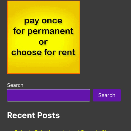
Search
Search
Recent Posts