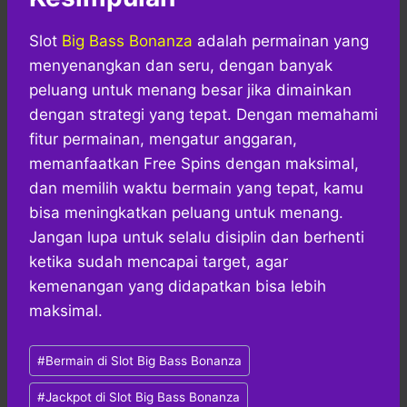
Slot
Big Bass Bonanza
adalah permainan yang
menyenangkan dan seru, dengan banyak
peluang untuk menang besar jika dimainkan
dengan strategi yang tepat. Dengan memahami
fitur permainan, mengatur anggaran,
memanfaatkan Free Spins dengan maksimal,
dan memilih waktu bermain yang tepat, kamu
bisa meningkatkan peluang untuk menang.
Jangan lupa untuk selalu disiplin dan berhenti
ketika sudah mencapai target, agar
kemenangan yang didapatkan bisa lebih
maksimal.
Post
#
Bermain di Slot Big Bass Bonanza
Tags:
#
Jackpot di Slot Big Bass Bonanza