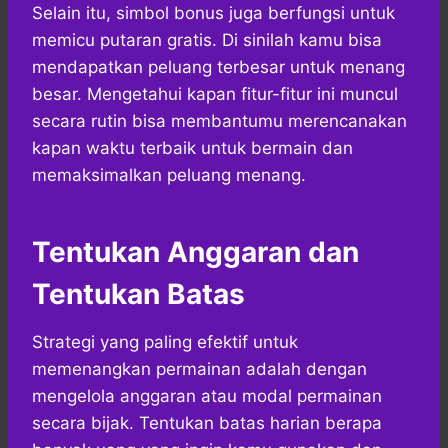
Selain itu, simbol bonus juga berfungsi untuk
memicu putaran gratis. Di sinilah kamu bisa
mendapatkan peluang terbesar untuk menang
besar. Mengetahui kapan fitur-fitur ini muncul
secara rutin bisa membantumu merencanakan
kapan waktu terbaik untuk bermain dan
memaksimalkan peluang menang.
Tentukan Anggaran dan
Tentukan Batas
Strategi yang paling efektif untuk
memenangkan permainan adalah dengan
mengelola anggaran atau modal permainan
secara bijak. Tentukan batas harian berapa