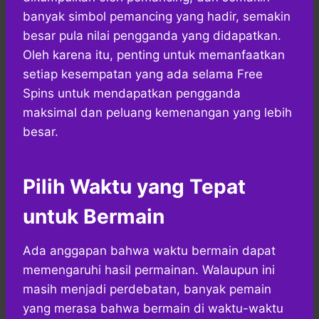
banyak simbol pemancing yang hadir, semakin
besar pula nilai pengganda yang didapatkan.
Oleh karena itu, penting untuk memanfaatkan
setiap kesempatan yang ada selama Free
Spins untuk mendapatkan pengganda
maksimal dan peluang kemenangan yang lebih
besar.
Pilih Waktu yang Tepat
untuk Bermain
Ada anggapan bahwa waktu bermain dapat
memengaruhi hasil permainan. Walaupun ini
masih menjadi perdebatan, banyak pemain
yang merasa bahwa bermain di waktu-waktu