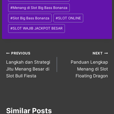
#
Menang di Slot Big Bass Bonanza
#
Slot Big Bass Bonanza
#
SLOT ONLINE
#
SLOT WAJIB JACKPOT BESAR
Post
PREVIOUS
NEXT
Langkah dan Strategi
Panduan Lengkap
navigation
Jitu Menang Besar di
Menang di Slot
Slot Bull Fiesta
Floating Dragon
Similar Posts