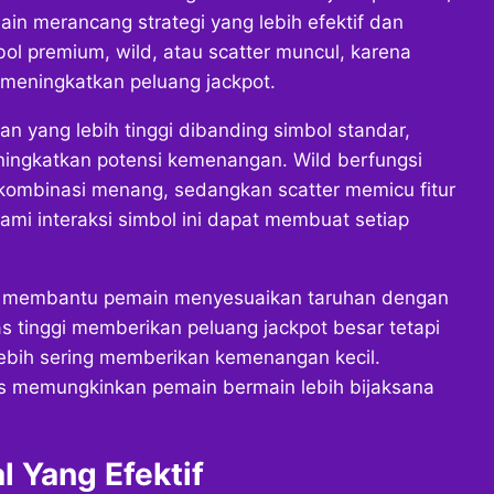
in merancang strategi yang lebih efektif dan
l premium, wild, atau scatter muncul, karena
 meningkatkan peluang jackpot.
 yang lebih tinggi dibanding simbol standar,
ningkatkan potensi kemenangan. Wild berfungsi
kombinasi menang, sedangkan scatter memicu fitur
ami interaksi simbol ini dapat membuat setiap
lot membantu pemain menyesuaikan taruhan dengan
tas tinggi memberikan peluang jackpot besar tetapi
 lebih sering memberikan kemenangan kecil.
as memungkinkan pemain bermain lebih bijaksana
l Yang Efektif