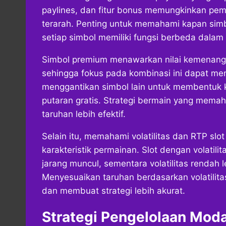
paylines, dan fitur bonus memungkinkan pema
terarah. Penting untuk memahami kapan simbo
setiap simbol memiliki fungsi berbeda dalam
Simbol premium menawarkan nilai kemenangan
sehingga fokus pada kombinasi ini dapat me
menggantikan simbol lain untuk membentuk 
putaran gratis. Strategi bermain yang memah
taruhan lebih efektif.
Selain itu, memahami volatilitas dan RTP s
karakteristik permainan. Slot dengan volatili
jarang muncul, sementara volatilitas rendah
Menyesuaikan taruhan berdasarkan volatilit
dan membuat strategi lebih akurat.
Strategi Pengelolaan Moda