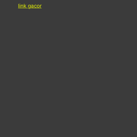
link gacor