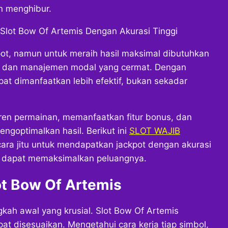
n menghibur.
pot, namun untuk meraih hasil maksimal dibutuhkan
l, dan manajemen modal yang cermat. Dengan
t dimanfaatkan lebih efektif, bukan sekadar
ren permainan, memanfaatkan fitur bonus, dan
ngoptimalkan hasil. Berikut ini
SLOT WAJIB
ra jitu untuk mendapatkan jackpot dengan akurasi
in dapat memaksimalkan peluangnya.
t Bow Of Artemis
ah awal yang krusial. Slot Bow Of Artemis
at disesuaikan. Mengetahui cara kerja tiap simbol,