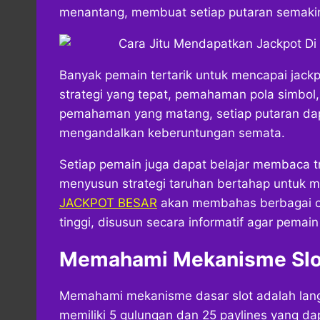
menantang, membuat setiap putaran semaki
Banyak pemain tertarik untuk mencapai jack
strategi yang tepat, pemahaman pola simbo
pemahaman yang matang, setiap putaran dapa
mengandalkan keberuntungan semata.
Setiap pemain juga dapat belajar membaca t
menyusun strategi taruhan bertahap untuk me
JACKPOT BESAR
akan membahas berbagai ca
tinggi, disusun secara informatif agar pema
Memahami Mekanisme Slo
Memahami mekanisme dasar slot adalah langk
memiliki 5 gulungan dan 25 paylines yang dap