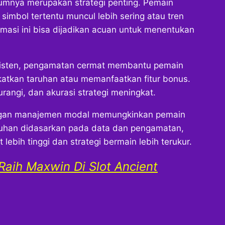
mnya merupakan strategi penting. Pemain
imbol tertentu muncul lebih sering atau tren
masi ini bisa dijadikan acuan untuk menentukan
sisten, pengamatan cermat membantu pemain
atkan taruhan atau memanfaatkan fitur bonus.
urangi, dan akurasi strategi meningkat.
dengan manajemen modal memungkinkan pemain
aruhan didasarkan pada data dan pengamatan,
 lebih tinggi dan strategi bermain lebih terukur.
aih Maxwin Di Slot Ancient