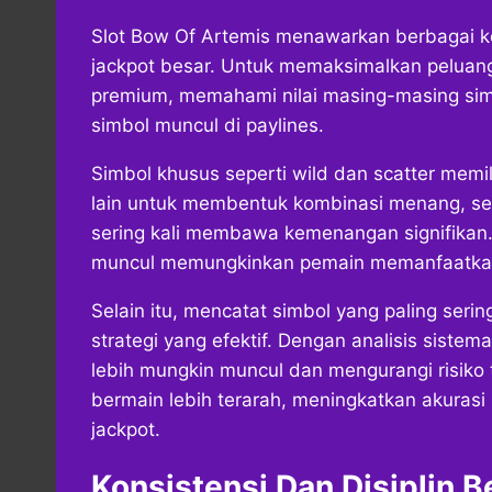
Slot Bow Of Artemis menawarkan berbagai k
jackpot besar. Untuk memaksimalkan peluan
premium, memahami nilai masing-masing si
simbol muncul di paylines.
Simbol khusus seperti wild dan scatter memi
lain untuk membentuk kombinasi menang, sem
sering kali membawa kemenangan signifikan
muncul memungkinkan pemain memanfaatkan 
Selain itu, mencatat simbol yang paling ser
strategi yang efektif. Dengan analisis siste
lebih mungkin muncul dan mengurangi risiko 
bermain lebih terarah, meningkatkan akuras
jackpot.
Konsistensi Dan Disiplin 