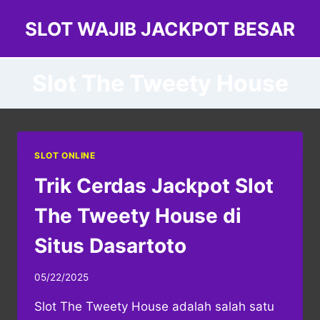
Skip
SLOT WAJIB JACKPOT BESAR
to
content
Slot The Tweety House
SLOT ONLINE
Trik Cerdas Jackpot Slot
The Tweety House di
Situs Dasartoto
05/22/2025
Slot The Tweety House adalah salah satu