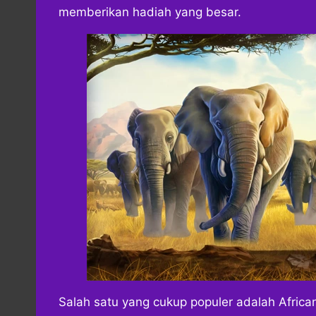
memberikan hadiah yang besar.
Salah satu yang cukup populer adalah Afric