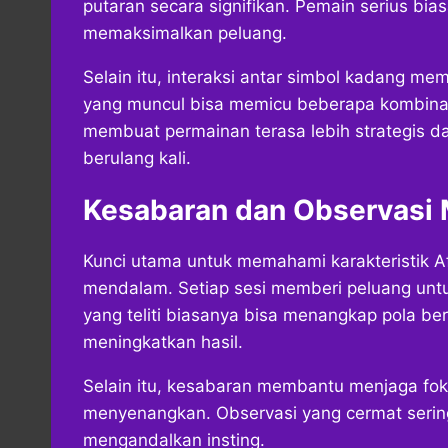
putaran secara signifikan. Pemain serius bia
memaksimalkan peluang.
Selain itu, interaksi antar simbol kadang me
yang muncul bisa memicu beberapa kombinas
membuat permainan terasa lebih strategis 
berulang kali.
Kesabaran dan Observasi
Kunci utama untuk memahami karakteristik 
mendalam. Setiap sesi memberi peluang untuk
yang teliti biasanya bisa menangkap pola 
meningkatkan hasil.
Selain itu, kesabaran membantu menjaga f
menyenangkan. Observasi yang cermat sering k
mengandalkan insting.