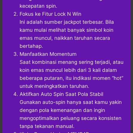
kecepatan spin.
Fokus ke Fitur Lock N Win
Ini adalah sumber jackpot terbesar. Bila
kamu mulai melihat banyak simbol koin
emas muncul, naikkan taruhan secara
bertahap.
Manfaatkan Momentum
Saat kombinasi menang sering terjadi, atau
koin emas muncul lebih dari 3 kali dalam
beberapa putaran, itu indikasi momen “hot”
untuk meningkatkan taruhan.
Aktifkan Auto Spin Saat Pola Stabil
Gunakan auto-spin hanya saat kamu yakin
dengan pola kemenangan dan ingin
mengoptimalkan peluang secara konsisten
tanpa tekanan manual.