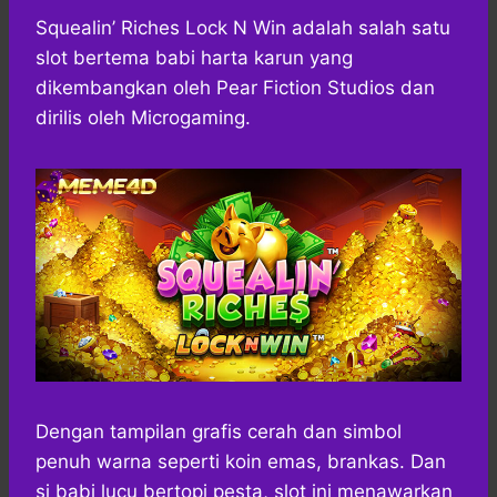
h
a
e
e
k
i
a
c
s
l
y
n
Squealin’ Riches Lock N Win adalah salah satu
t
e
s
e
p
e
slot bertema babi harta karun yang
s
b
e
g
e
dikembangkan oleh Pear Fiction Studios dan
A
o
n
r
dirilis oleh Microgaming.
p
o
g
a
p
k
e
m
r
Dengan tampilan grafis cerah dan simbol
penuh warna seperti koin emas, brankas. Dan
si babi lucu bertopi pesta, slot ini menawarkan