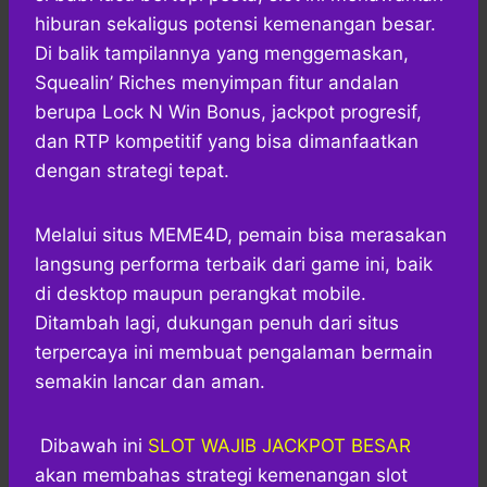
hiburan sekaligus potensi kemenangan besar.
Di balik tampilannya yang menggemaskan,
Squealin’ Riches menyimpan fitur andalan
berupa Lock N Win Bonus, jackpot progresif,
dan RTP kompetitif yang bisa dimanfaatkan
dengan strategi tepat.
Melalui situs MEME4D, pemain bisa merasakan
langsung performa terbaik dari game ini, baik
di desktop maupun perangkat mobile.
Ditambah lagi, dukungan penuh dari situs
terpercaya ini membuat pengalaman bermain
semakin lancar dan aman.
Dibawah ini
SLOT WAJIB JACKPOT BESAR
akan membahas strategi kemenangan slot