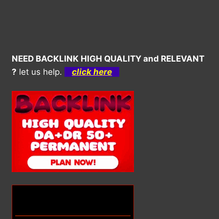
NEED BACKLINK HIGH QUALITY and RELEVANT
?
let us help.
click here