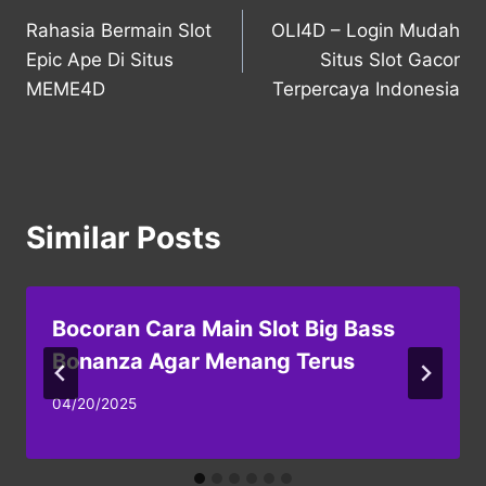
Rahasia Bermain Slot
OLI4D – Login Mudah
navigation
Epic Ape Di Situs
Situs Slot Gacor
MEME4D
Terpercaya Indonesia
Similar Posts
Bocoran Cara Main Slot Big Bass
Bonanza Agar Menang Terus
04/20/2025