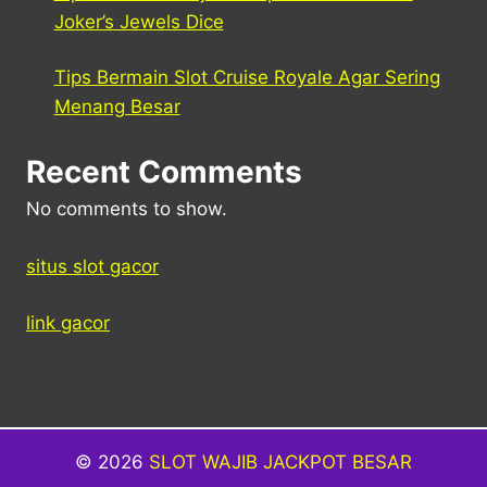
Joker’s Jewels Dice
Tips Bermain Slot Cruise Royale Agar Sering
Menang Besar
Recent Comments
No comments to show.
situs slot gacor
link gacor
© 2026
SLOT WAJIB JACKPOT BESAR