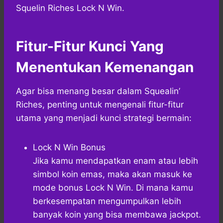
Squelin Riches Lock N Win.
Fitur-Fitur Kunci Yang
Menentukan Kemenangan
Agar bisa menang besar dalam Squealin’
Riches, penting untuk mengenali fitur-fitur
utama yang menjadi kunci strategi bermain:
Lock N Win Bonus
Jika kamu mendapatkan enam atau lebih
simbol koin emas, maka akan masuk ke
mode bonus Lock N Win. Di mana kamu
berkesempatan mengumpulkan lebih
banyak koin yang bisa membawa jackpot.